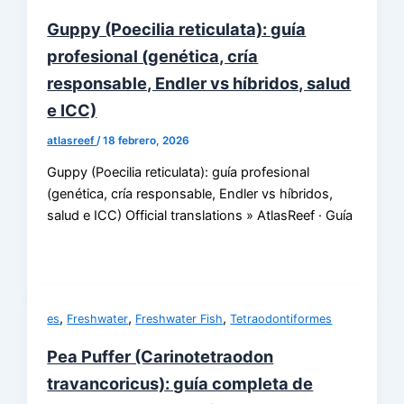
Guppy (Poecilia reticulata): guía
profesional (genética, cría
responsable, Endler vs híbridos, salud
e ICC)
atlasreef
/
18 febrero, 2026
Guppy (Poecilia reticulata): guía profesional
(genética, cría responsable, Endler vs híbridos,
salud e ICC) Official translations » AtlasReef · Guía
,
,
,
es
Freshwater
Freshwater Fish
Tetraodontiformes
Pea Puffer (Carinotetraodon
travancoricus): guía completa de