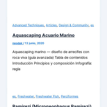
,
,
,
Advanced Techniques
Articles
Design & Community
es
Aquascaping Acuario Marino
neodak
/
13 junio, 2020
Aquascaping marino — diseño de arrecifes con
roca viva (guía avanzada) Tabla de contenidos
Introducción Principios y composición Infografía:
regla
,
,
,
es
Freshwater
Freshwater Fish
Perciformes
Ramirezi (Microgeophagus Ramirezi)