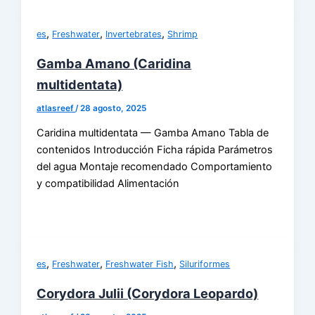
,
,
,
es
Freshwater
Invertebrates
Shrimp
Gamba Amano (Caridina
multidentata)
atlasreef
/
28 agosto, 2025
Caridina multidentata — Gamba Amano Tabla de
contenidos Introducción Ficha rápida Parámetros
del agua Montaje recomendado Comportamiento
y compatibilidad Alimentación
,
,
,
es
Freshwater
Freshwater Fish
Siluriformes
Corydora Julii (Corydora Leopardo)