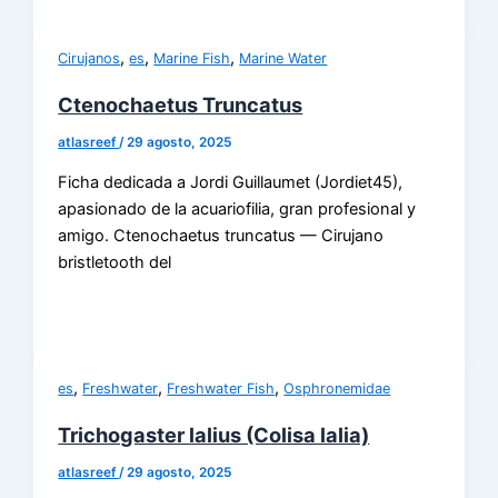
,
,
,
Cirujanos
es
Marine Fish
Marine Water
Ctenochaetus Truncatus
atlasreef
/
29 agosto, 2025
Ficha dedicada a Jordi Guillaumet (Jordiet45),
apasionado de la acuariofilia, gran profesional y
amigo. Ctenochaetus truncatus — Cirujano
bristletooth del
,
,
,
es
Freshwater
Freshwater Fish
Osphronemidae
Trichogaster lalius (Colisa lalia)
atlasreef
/
29 agosto, 2025