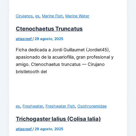
,
,
,
Cirujanos
es
Marine Fish
Marine Water
Ctenochaetus Truncatus
atlasreef
/
29 agosto, 2025
Ficha dedicada a Jordi Guillaumet (Jordiet45),
apasionado de la acuariofilia, gran profesional y
amigo. Ctenochaetus truncatus — Cirujano
bristletooth del
,
,
,
es
Freshwater
Freshwater Fish
Osphronemidae
Trichogaster lalius (Colisa lalia)
atlasreef
/
29 agosto, 2025