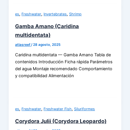
,
,
,
es
Freshwater
Invertebrates
Shrimp
Gamba Amano (Caridina
multidentata)
atlasreef
/
28 agosto, 2025
Caridina multidentata — Gamba Amano Tabla de
contenidos Introducción Ficha rápida Parámetros
del agua Montaje recomendado Comportamiento
y compatibilidad Alimentación
,
,
,
es
Freshwater
Freshwater Fish
Siluriformes
Corydora Julii (Corydora Leopardo)