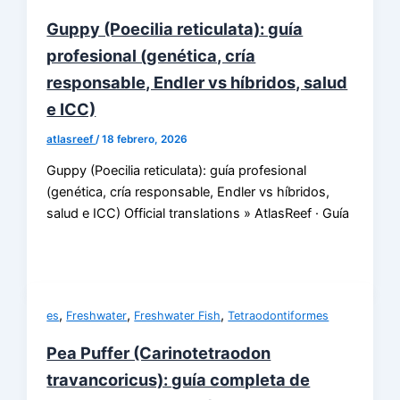
Guppy (Poecilia reticulata): guía
profesional (genética, cría
responsable, Endler vs híbridos, salud
e ICC)
atlasreef
/
18 febrero, 2026
Guppy (Poecilia reticulata): guía profesional
(genética, cría responsable, Endler vs híbridos,
salud e ICC) Official translations » AtlasReef · Guía
,
,
,
es
Freshwater
Freshwater Fish
Tetraodontiformes
Pea Puffer (Carinotetraodon
travancoricus): guía completa de