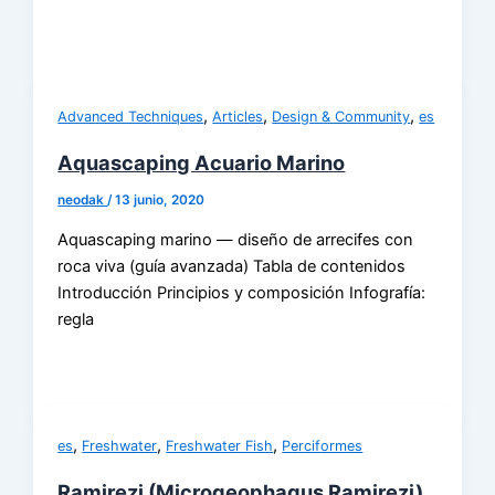
,
,
,
Advanced Techniques
Articles
Design & Community
es
Aquascaping Acuario Marino
neodak
/
13 junio, 2020
Aquascaping marino — diseño de arrecifes con
roca viva (guía avanzada) Tabla de contenidos
Introducción Principios y composición Infografía:
regla
,
,
,
es
Freshwater
Freshwater Fish
Perciformes
Ramirezi (Microgeophagus Ramirezi)