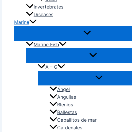
Invertebrates
Diseases
Marine
Marine Fish
A – G
Ángel
Anguilas
Blenios
Ballestas
Caballitos de mar
Cardenales