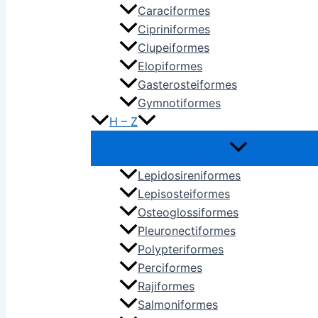
Caraciformes
Cipriniformes
Clupeiformes
Elopiformes
Gasterosteiformes
Gymnotiformes
H – Z
Lepidosireniformes
Lepisosteiformes
Osteoglossiformes
Pleuronectiformes
Polypteriformes
Perciformes
Rajiformes
Salmoniformes