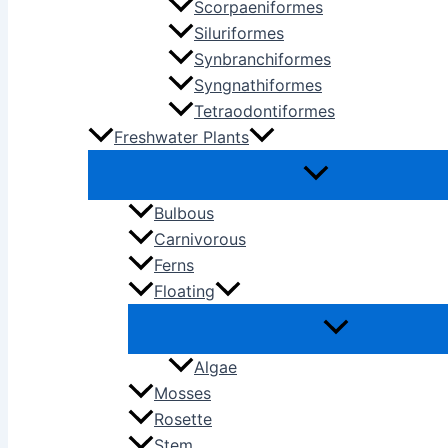
Scorpaeniformes
Siluriformes
Synbranchiformes
Syngnathiformes
Tetraodontiformes
Freshwater Plants
Bulbous
Carnivorous
Ferns
Floating
Algae
Mosses
Rosette
Stem