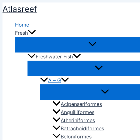
Ir
Atlasreef
al
contenido
Home
Fresh
Freshwater Fish
A – G
Acipenseriformes
Anguilliformes
Atheriniformes
Batrachoidiformes
Beloniformes