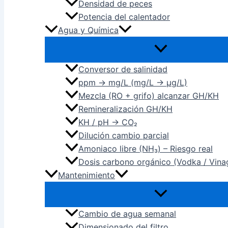
Densidad de peces
Potencia del calentador
Agua y Química
Conversor de salinidad
ppm → mg/L (mg/L → µg/L)
Mezcla (RO + grifo) alcanzar GH/KH
Remineralización GH/KH
KH / pH → CO₂
Dilución cambio parcial
Amoniaco libre (NH₃) – Riesgo real
Dosis carbono orgánico (Vodka / Vina
Mantenimiento
Cambio de agua semanal
Dimensionado del filtro