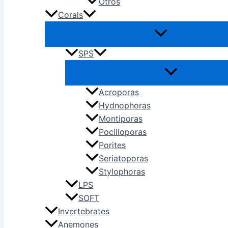
Otros
Corals
SPS
Acroporas
Hydnophoras
Montiporas
Pocilloporas
Porites
Seriatoporas
Stylophoras
LPS
SOFT
Invertebrates
Anemones