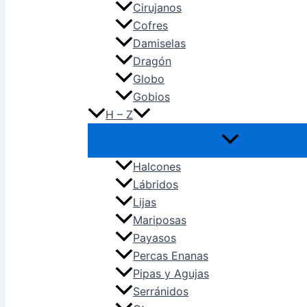
Cirujanos
Cofres
Damiselas
Dragón
Globo
Gobios
H – Z
Halcones
Lábridos
Lijas
Mariposas
Payasos
Percas Enanas
Pipas y Agujas
Serránidos