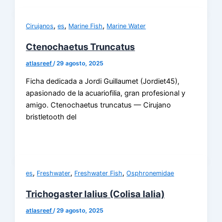
,
,
,
Cirujanos
es
Marine Fish
Marine Water
Ctenochaetus Truncatus
atlasreef
/
29 agosto, 2025
Ficha dedicada a Jordi Guillaumet (Jordiet45),
apasionado de la acuariofilia, gran profesional y
amigo. Ctenochaetus truncatus — Cirujano
bristletooth del
,
,
,
es
Freshwater
Freshwater Fish
Osphronemidae
Trichogaster lalius (Colisa lalia)
atlasreef
/
29 agosto, 2025