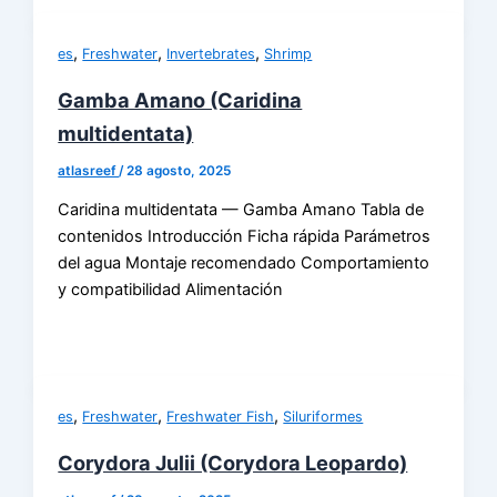
,
,
,
es
Freshwater
Invertebrates
Shrimp
Gamba Amano (Caridina
multidentata)
atlasreef
/
28 agosto, 2025
Caridina multidentata — Gamba Amano Tabla de
contenidos Introducción Ficha rápida Parámetros
del agua Montaje recomendado Comportamiento
y compatibilidad Alimentación
,
,
,
es
Freshwater
Freshwater Fish
Siluriformes
Corydora Julii (Corydora Leopardo)