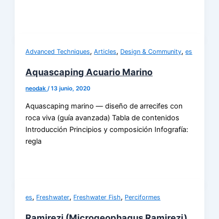
,
,
,
Advanced Techniques
Articles
Design & Community
es
Aquascaping Acuario Marino
neodak
/
13 junio, 2020
Aquascaping marino — diseño de arrecifes con
roca viva (guía avanzada) Tabla de contenidos
Introducción Principios y composición Infografía:
regla
,
,
,
es
Freshwater
Freshwater Fish
Perciformes
Ramirezi (Microgeophagus Ramirezi)