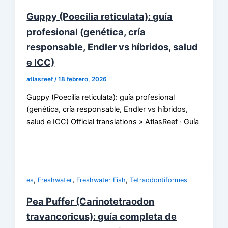
Guppy (Poecilia reticulata): guía
profesional (genética, cría
responsable, Endler vs híbridos, salud
e ICC)
atlasreef
/
18 febrero, 2026
Guppy (Poecilia reticulata): guía profesional
(genética, cría responsable, Endler vs híbridos,
salud e ICC) Official translations » AtlasReef · Guía
,
,
,
es
Freshwater
Freshwater Fish
Tetraodontiformes
Pea Puffer (Carinotetraodon
travancoricus): guía completa de