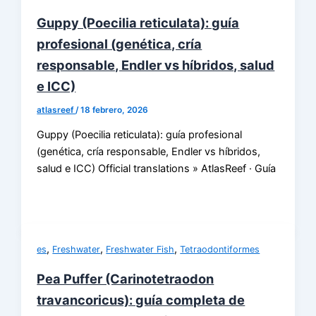
Guppy (Poecilia reticulata): guía
profesional (genética, cría
responsable, Endler vs híbridos, salud
e ICC)
atlasreef
/
18 febrero, 2026
Guppy (Poecilia reticulata): guía profesional
(genética, cría responsable, Endler vs híbridos,
salud e ICC) Official translations » AtlasReef · Guía
,
,
,
es
Freshwater
Freshwater Fish
Tetraodontiformes
Pea Puffer (Carinotetraodon
travancoricus): guía completa de