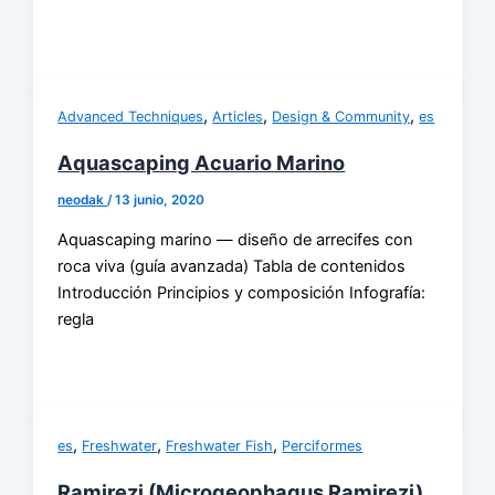
,
,
,
Advanced Techniques
Articles
Design & Community
es
Aquascaping Acuario Marino
neodak
/
13 junio, 2020
Aquascaping marino — diseño de arrecifes con
roca viva (guía avanzada) Tabla de contenidos
Introducción Principios y composición Infografía:
regla
,
,
,
es
Freshwater
Freshwater Fish
Perciformes
Ramirezi (Microgeophagus Ramirezi)