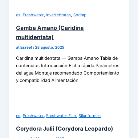
,
,
,
es
Freshwater
Invertebrates
Shrimp
Gamba Amano (Caridina
multidentata)
atlasreef
/
28 agosto, 2025
Caridina multidentata — Gamba Amano Tabla de
contenidos Introducción Ficha rápida Parámetros
del agua Montaje recomendado Comportamiento
y compatibilidad Alimentación
,
,
,
es
Freshwater
Freshwater Fish
Siluriformes
Corydora Julii (Corydora Leopardo)