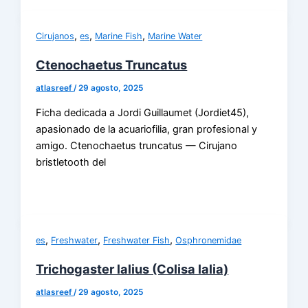
,
,
,
Cirujanos
es
Marine Fish
Marine Water
Ctenochaetus Truncatus
atlasreef
/
29 agosto, 2025
Ficha dedicada a Jordi Guillaumet (Jordiet45),
apasionado de la acuariofilia, gran profesional y
amigo. Ctenochaetus truncatus — Cirujano
bristletooth del
,
,
,
es
Freshwater
Freshwater Fish
Osphronemidae
Trichogaster lalius (Colisa lalia)
atlasreef
/
29 agosto, 2025