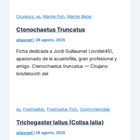
,
,
,
Cirujanos
es
Marine Fish
Marine Water
Ctenochaetus Truncatus
atlasreef
/
29 agosto, 2025
Ficha dedicada a Jordi Guillaumet (Jordiet45),
apasionado de la acuariofilia, gran profesional y
amigo. Ctenochaetus truncatus — Cirujano
bristletooth del
,
,
,
es
Freshwater
Freshwater Fish
Osphronemidae
Trichogaster lalius (Colisa lalia)
atlasreef
/
29 agosto, 2025