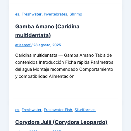
,
,
,
es
Freshwater
Invertebrates
Shrimp
Gamba Amano (Caridina
multidentata)
atlasreef
/
28 agosto, 2025
Caridina multidentata — Gamba Amano Tabla de
contenidos Introducción Ficha rápida Parámetros
del agua Montaje recomendado Comportamiento
y compatibilidad Alimentación
,
,
,
es
Freshwater
Freshwater Fish
Siluriformes
Corydora Julii (Corydora Leopardo)