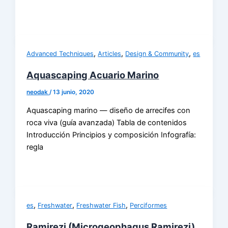
,
,
,
Advanced Techniques
Articles
Design & Community
es
Aquascaping Acuario Marino
neodak
/
13 junio, 2020
Aquascaping marino — diseño de arrecifes con
roca viva (guía avanzada) Tabla de contenidos
Introducción Principios y composición Infografía:
regla
,
,
,
es
Freshwater
Freshwater Fish
Perciformes
Ramirezi (Microgeophagus Ramirezi)