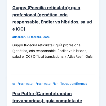
Guppy (Poecilia reticulata): guía
profesional (genética, cría
responsable, Endler vs híbridos, salud
e ICC)
atlasreef
/
18 febrero, 2026
Guppy (Poecilia reticulata): guía profesional
(genética, cría responsable, Endler vs híbridos,
salud e ICC) Official translations » AtlasReef · Guía
,
,
,
es
Freshwater
Freshwater Fish
Tetraodontiformes
Pea Puffer (Carinotetraodon
travancoricus): guía completa de