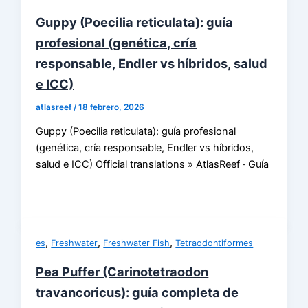
Guppy (Poecilia reticulata): guía
profesional (genética, cría
responsable, Endler vs híbridos, salud
e ICC)
atlasreef
/
18 febrero, 2026
Guppy (Poecilia reticulata): guía profesional
(genética, cría responsable, Endler vs híbridos,
salud e ICC) Official translations » AtlasReef · Guía
,
,
,
es
Freshwater
Freshwater Fish
Tetraodontiformes
Pea Puffer (Carinotetraodon
travancoricus): guía completa de