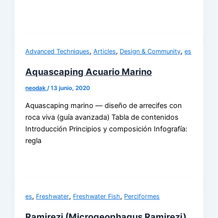
,
,
,
Advanced Techniques
Articles
Design & Community
es
Aquascaping Acuario Marino
neodak
/
13 junio, 2020
Aquascaping marino — diseño de arrecifes con
roca viva (guía avanzada) Tabla de contenidos
Introducción Principios y composición Infografía:
regla
,
,
,
es
Freshwater
Freshwater Fish
Perciformes
Ramirezi (Microgeophagus Ramirezi)