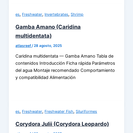
,
,
,
es
Freshwater
Invertebrates
Shrimp
Gamba Amano (Caridina
multidentata)
atlasreef
/
28 agosto, 2025
Caridina multidentata — Gamba Amano Tabla de
contenidos Introducción Ficha rápida Parámetros
del agua Montaje recomendado Comportamiento
y compatibilidad Alimentación
,
,
,
es
Freshwater
Freshwater Fish
Siluriformes
Corydora Julii (Corydora Leopardo)