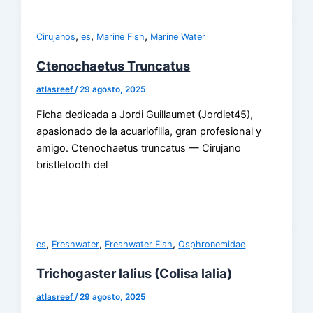
,
,
,
Cirujanos
es
Marine Fish
Marine Water
Ctenochaetus Truncatus
atlasreef
/
29 agosto, 2025
Ficha dedicada a Jordi Guillaumet (Jordiet45),
apasionado de la acuariofilia, gran profesional y
amigo. Ctenochaetus truncatus — Cirujano
bristletooth del
,
,
,
es
Freshwater
Freshwater Fish
Osphronemidae
Trichogaster lalius (Colisa lalia)
atlasreef
/
29 agosto, 2025