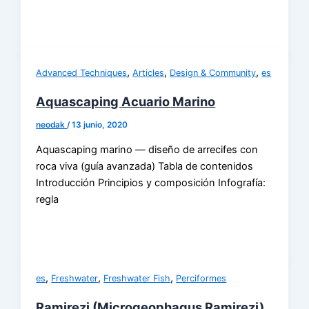
,
,
,
Advanced Techniques
Articles
Design & Community
es
Aquascaping Acuario Marino
neodak
/
13 junio, 2020
Aquascaping marino — diseño de arrecifes con
roca viva (guía avanzada) Tabla de contenidos
Introducción Principios y composición Infografía:
regla
,
,
,
es
Freshwater
Freshwater Fish
Perciformes
Ramirezi (Microgeophagus Ramirezi)