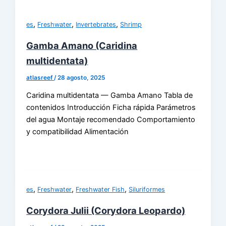
,
,
,
es
Freshwater
Invertebrates
Shrimp
Gamba Amano (Caridina
multidentata)
atlasreef
/
28 agosto, 2025
Caridina multidentata — Gamba Amano Tabla de
contenidos Introducción Ficha rápida Parámetros
del agua Montaje recomendado Comportamiento
y compatibilidad Alimentación
,
,
,
es
Freshwater
Freshwater Fish
Siluriformes
Corydora Julii (Corydora Leopardo)