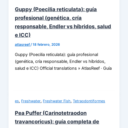
Guppy (Poecilia reticulata): guía
profesional (genética, cría
responsable, Endler vs híbridos, salud
e ICC)
atlasreef
/
18 febrero, 2026
Guppy (Poecilia reticulata): guía profesional
(genética, cría responsable, Endler vs híbridos,
salud e ICC) Official translations » AtlasReef · Guía
,
,
,
es
Freshwater
Freshwater Fish
Tetraodontiformes
Pea Puffer (Carinotetraodon
travancoricus): guía completa de