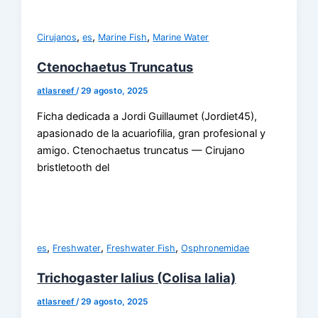
,
,
,
Cirujanos
es
Marine Fish
Marine Water
Ctenochaetus Truncatus
atlasreef
/
29 agosto, 2025
Ficha dedicada a Jordi Guillaumet (Jordiet45),
apasionado de la acuariofilia, gran profesional y
amigo. Ctenochaetus truncatus — Cirujano
bristletooth del
,
,
,
es
Freshwater
Freshwater Fish
Osphronemidae
Trichogaster lalius (Colisa lalia)
atlasreef
/
29 agosto, 2025