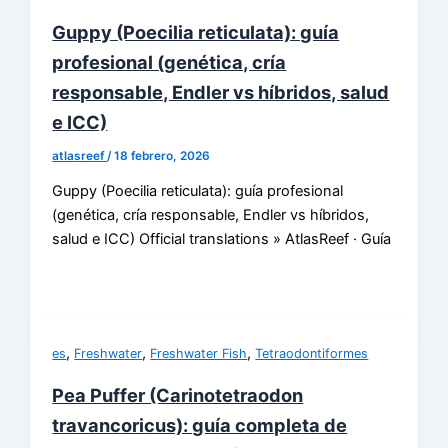
Guppy (Poecilia reticulata): guía
profesional (genética, cría
responsable, Endler vs híbridos, salud
e ICC)
atlasreef
/
18 febrero, 2026
Guppy (Poecilia reticulata): guía profesional
(genética, cría responsable, Endler vs híbridos,
salud e ICC) Official translations » AtlasReef · Guía
,
,
,
es
Freshwater
Freshwater Fish
Tetraodontiformes
Pea Puffer (Carinotetraodon
travancoricus): guía completa de