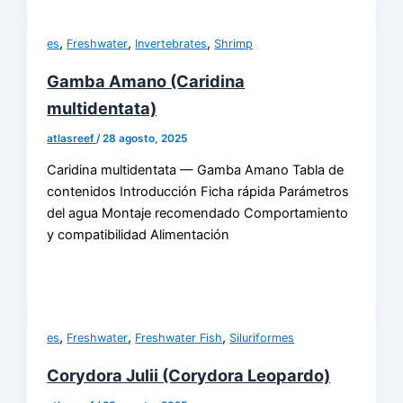
,
,
,
es
Freshwater
Invertebrates
Shrimp
Gamba Amano (Caridina
multidentata)
atlasreef
/
28 agosto, 2025
Caridina multidentata — Gamba Amano Tabla de
contenidos Introducción Ficha rápida Parámetros
del agua Montaje recomendado Comportamiento
y compatibilidad Alimentación
,
,
,
es
Freshwater
Freshwater Fish
Siluriformes
Corydora Julii (Corydora Leopardo)