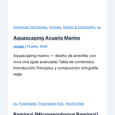
,
,
,
Advanced Techniques
Articles
Design & Community
es
Aquascaping Acuario Marino
neodak
/
13 junio, 2020
Aquascaping marino — diseño de arrecifes con
roca viva (guía avanzada) Tabla de contenidos
Introducción Principios y composición Infografía:
regla
,
,
,
es
Freshwater
Freshwater Fish
Perciformes
Ramirezi (Microgeophagus Ramirezi)