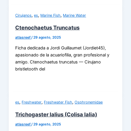
,
,
,
Cirujanos
es
Marine Fish
Marine Water
Ctenochaetus Truncatus
atlasreef
/
29 agosto, 2025
Ficha dedicada a Jordi Guillaumet (Jordiet45),
apasionado de la acuariofilia, gran profesional y
amigo. Ctenochaetus truncatus — Cirujano
bristletooth del
,
,
,
es
Freshwater
Freshwater Fish
Osphronemidae
Trichogaster lalius (Colisa lalia)
atlasreef
/
29 agosto, 2025