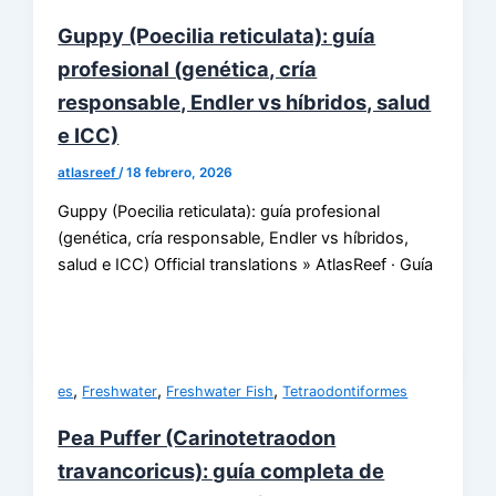
Guppy (Poecilia reticulata): guía
profesional (genética, cría
responsable, Endler vs híbridos, salud
e ICC)
atlasreef
/
18 febrero, 2026
Guppy (Poecilia reticulata): guía profesional
(genética, cría responsable, Endler vs híbridos,
salud e ICC) Official translations » AtlasReef · Guía
,
,
,
es
Freshwater
Freshwater Fish
Tetraodontiformes
Pea Puffer (Carinotetraodon
travancoricus): guía completa de