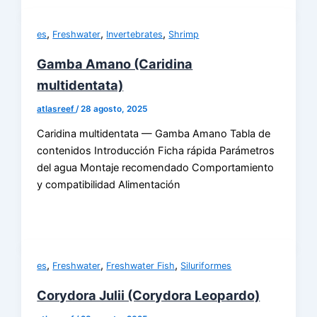
,
,
,
es
Freshwater
Invertebrates
Shrimp
Gamba Amano (Caridina
multidentata)
atlasreef
/
28 agosto, 2025
Caridina multidentata — Gamba Amano Tabla de
contenidos Introducción Ficha rápida Parámetros
del agua Montaje recomendado Comportamiento
y compatibilidad Alimentación
,
,
,
es
Freshwater
Freshwater Fish
Siluriformes
Corydora Julii (Corydora Leopardo)