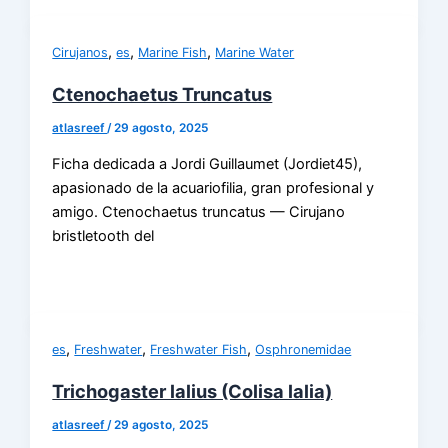
,
,
,
Cirujanos
es
Marine Fish
Marine Water
Ctenochaetus Truncatus
atlasreef
/
29 agosto, 2025
Ficha dedicada a Jordi Guillaumet (Jordiet45),
apasionado de la acuariofilia, gran profesional y
amigo. Ctenochaetus truncatus — Cirujano
bristletooth del
,
,
,
es
Freshwater
Freshwater Fish
Osphronemidae
Trichogaster lalius (Colisa lalia)
atlasreef
/
29 agosto, 2025