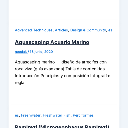
,
,
,
Advanced Techniques
Articles
Design & Community
es
Aquascaping Acuario Marino
neodak
/
13 junio, 2020
Aquascaping marino — diseño de arrecifes con
roca viva (guía avanzada) Tabla de contenidos
Introducción Principios y composición Infografía:
regla
,
,
,
es
Freshwater
Freshwater Fish
Perciformes
Ramirezi (Microgeophagus Ramirezi)