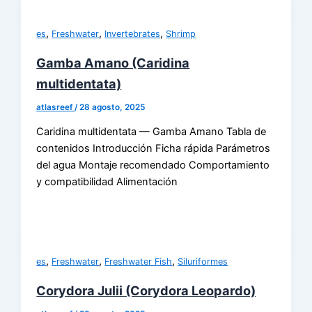
,
,
,
es
Freshwater
Invertebrates
Shrimp
Gamba Amano (Caridina
multidentata)
atlasreef
/
28 agosto, 2025
Caridina multidentata — Gamba Amano Tabla de
contenidos Introducción Ficha rápida Parámetros
del agua Montaje recomendado Comportamiento
y compatibilidad Alimentación
,
,
,
es
Freshwater
Freshwater Fish
Siluriformes
Corydora Julii (Corydora Leopardo)