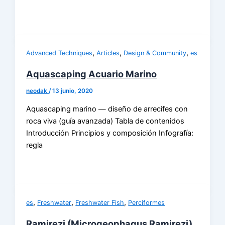
,
,
,
Advanced Techniques
Articles
Design & Community
es
Aquascaping Acuario Marino
neodak
/
13 junio, 2020
Aquascaping marino — diseño de arrecifes con
roca viva (guía avanzada) Tabla de contenidos
Introducción Principios y composición Infografía:
regla
,
,
,
es
Freshwater
Freshwater Fish
Perciformes
Ramirezi (Microgeophagus Ramirezi)