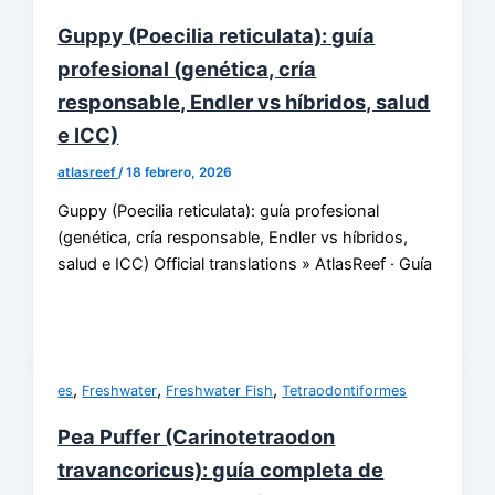
Guppy (Poecilia reticulata): guía
profesional (genética, cría
responsable, Endler vs híbridos, salud
e ICC)
atlasreef
/
18 febrero, 2026
Guppy (Poecilia reticulata): guía profesional
(genética, cría responsable, Endler vs híbridos,
salud e ICC) Official translations » AtlasReef · Guía
,
,
,
es
Freshwater
Freshwater Fish
Tetraodontiformes
Pea Puffer (Carinotetraodon
travancoricus): guía completa de