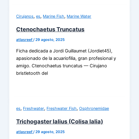
,
,
,
Cirujanos
es
Marine Fish
Marine Water
Ctenochaetus Truncatus
atlasreef
/
29 agosto, 2025
Ficha dedicada a Jordi Guillaumet (Jordiet45),
apasionado de la acuariofilia, gran profesional y
amigo. Ctenochaetus truncatus — Cirujano
bristletooth del
,
,
,
es
Freshwater
Freshwater Fish
Osphronemidae
Trichogaster lalius (Colisa lalia)
atlasreef
/
29 agosto, 2025