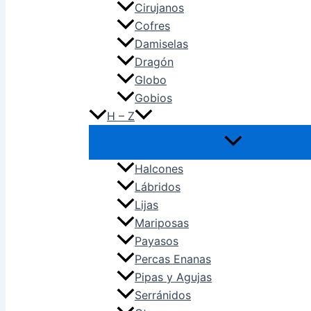
Cirujanos
Cofres
Damiselas
Dragón
Globo
Gobios
H – Z
Halcones
Lábridos
Lijas
Mariposas
Payasos
Percas Enanas
Pipas y Agujas
Serránidos