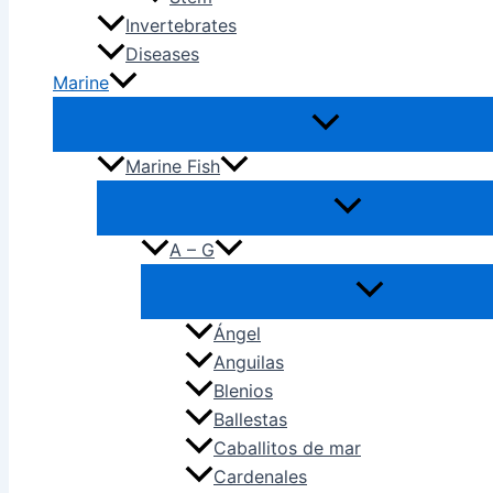
Invertebrates
Diseases
Marine
Marine Fish
A – G
Ángel
Anguilas
Blenios
Ballestas
Caballitos de mar
Cardenales