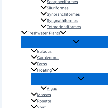
Scorpaeniformes
Siluriformes
Synbranchiformes
Syngnathiformes
Tetraodontiformes
Freshwater Plants
Bulbous
Carnivorous
Ferns
Floating
Algae
Mosses
Rosette
Stem