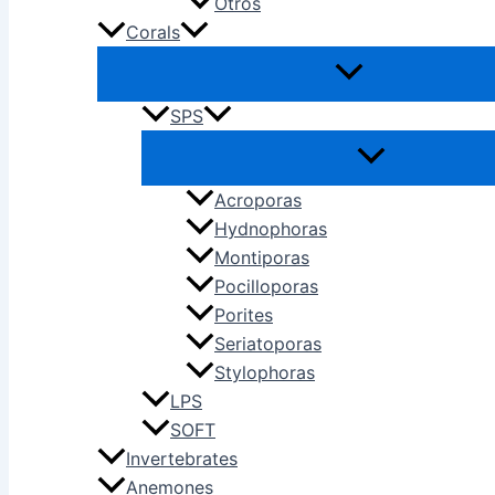
Otros
Corals
SPS
Acroporas
Hydnophoras
Montiporas
Pocilloporas
Porites
Seriatoporas
Stylophoras
LPS
SOFT
Invertebrates
Anemones