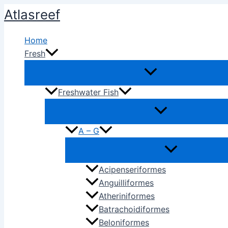
Ir
Atlasreef
al
contenido
Home
Fresh
Freshwater Fish
A – G
Acipenseriformes
Anguilliformes
Atheriniformes
Batrachoidiformes
Beloniformes