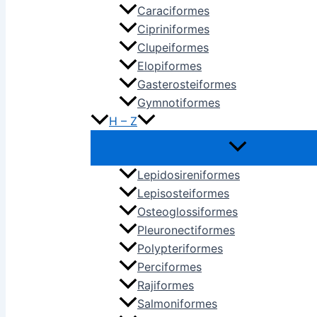
Caraciformes
Cipriniformes
Clupeiformes
Elopiformes
Gasterosteiformes
Gymnotiformes
H – Z
Lepidosireniformes
Lepisosteiformes
Osteoglossiformes
Pleuronectiformes
Polypteriformes
Perciformes
Rajiformes
Salmoniformes