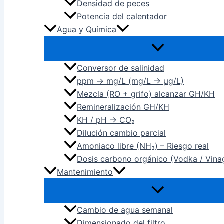
Densidad de peces
Potencia del calentador
Agua y Química
Conversor de salinidad
ppm → mg/L (mg/L → µg/L)
Mezcla (RO + grifo) alcanzar GH/KH
Remineralización GH/KH
KH / pH → CO₂
Dilución cambio parcial
Amoniaco libre (NH₃) – Riesgo real
Dosis carbono orgánico (Vodka / Vina
Mantenimiento
Cambio de agua semanal
Dimensionado del filtro