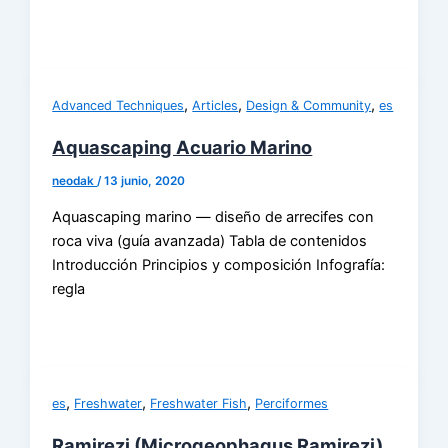
,
,
,
Advanced Techniques
Articles
Design & Community
es
Aquascaping Acuario Marino
neodak
/
13 junio, 2020
Aquascaping marino — diseño de arrecifes con
roca viva (guía avanzada) Tabla de contenidos
Introducción Principios y composición Infografía:
regla
,
,
,
es
Freshwater
Freshwater Fish
Perciformes
Ramirezi (Microgeophagus Ramirezi)