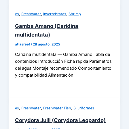
,
,
,
es
Freshwater
Invertebrates
Shrimp
Gamba Amano (Caridina
multidentata)
atlasreef
/
28 agosto, 2025
Caridina multidentata — Gamba Amano Tabla de
contenidos Introducción Ficha rápida Parámetros
del agua Montaje recomendado Comportamiento
y compatibilidad Alimentación
,
,
,
es
Freshwater
Freshwater Fish
Siluriformes
Corydora Julii (Corydora Leopardo)