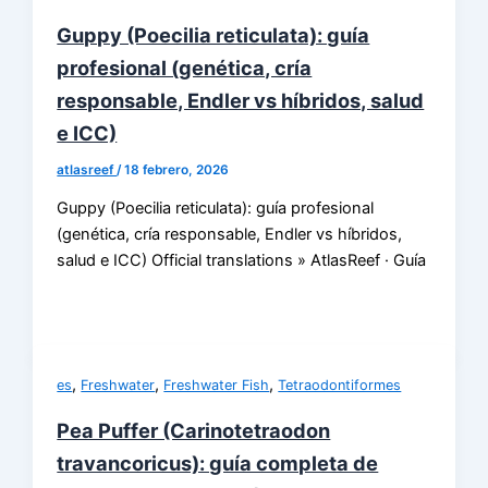
Guppy (Poecilia reticulata): guía
profesional (genética, cría
responsable, Endler vs híbridos, salud
e ICC)
atlasreef
/
18 febrero, 2026
Guppy (Poecilia reticulata): guía profesional
(genética, cría responsable, Endler vs híbridos,
salud e ICC) Official translations » AtlasReef · Guía
,
,
,
es
Freshwater
Freshwater Fish
Tetraodontiformes
Pea Puffer (Carinotetraodon
travancoricus): guía completa de