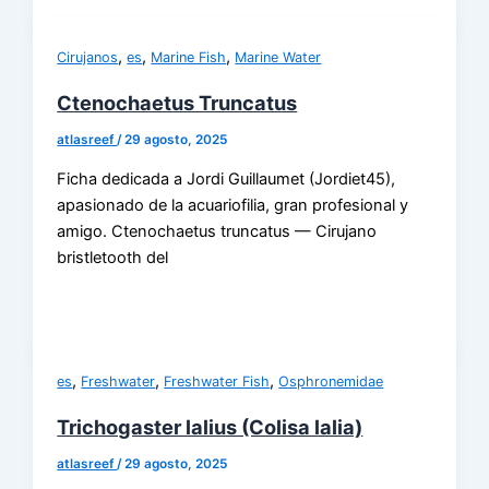
,
,
,
Cirujanos
es
Marine Fish
Marine Water
Ctenochaetus Truncatus
atlasreef
/
29 agosto, 2025
Ficha dedicada a Jordi Guillaumet (Jordiet45),
apasionado de la acuariofilia, gran profesional y
amigo. Ctenochaetus truncatus — Cirujano
bristletooth del
,
,
,
es
Freshwater
Freshwater Fish
Osphronemidae
Trichogaster lalius (Colisa lalia)
atlasreef
/
29 agosto, 2025