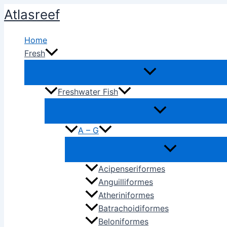
Ir
Atlasreef
al
contenido
Home
Fresh
Freshwater Fish
A – G
Acipenseriformes
Anguilliformes
Atheriniformes
Batrachoidiformes
Beloniformes