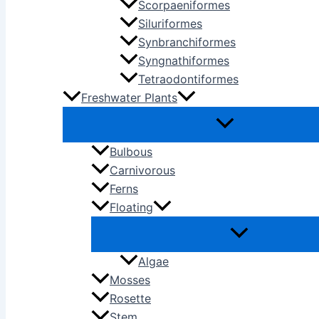
Scorpaeniformes
Siluriformes
Synbranchiformes
Syngnathiformes
Tetraodontiformes
Freshwater Plants
Bulbous
Carnivorous
Ferns
Floating
Algae
Mosses
Rosette
Stem