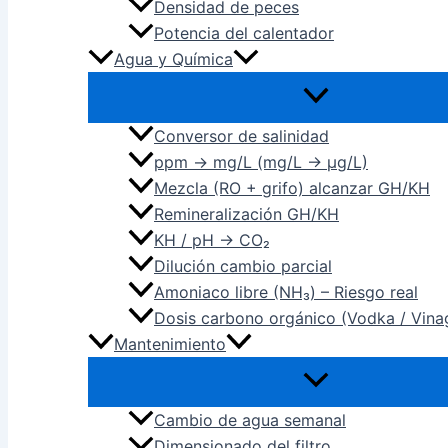
Densidad de peces
Potencia del calentador
Agua y Química
Conversor de salinidad
ppm → mg/L (mg/L → µg/L)
Mezcla (RO + grifo) alcanzar GH/KH
Remineralización GH/KH
KH / pH → CO₂
Dilución cambio parcial
Amoniaco libre (NH₃) – Riesgo real
Dosis carbono orgánico (Vodka / Vina
Mantenimiento
Cambio de agua semanal
Dimensionado del filtro