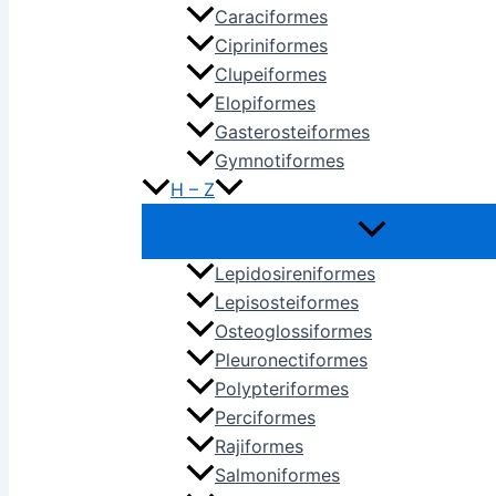
Caraciformes
Cipriniformes
Clupeiformes
Elopiformes
Gasterosteiformes
Gymnotiformes
H – Z
Lepidosireniformes
Lepisosteiformes
Osteoglossiformes
Pleuronectiformes
Polypteriformes
Perciformes
Rajiformes
Salmoniformes