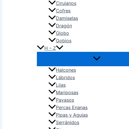
Cirujanos
Cofres
Damiselas
Dragón
Globo
Gobios
H – Z
Halcones
Lábridos
Lijas
Mariposas
Payasos
Percas Enanas
Pipas y Agujas
Serránidos