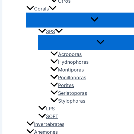
Otros
Corals
SPS
Acroporas
Hydnophoras
Montiporas
Pocilloporas
Porites
Seriatoporas
Stylophoras
LPS
SOFT
Invertebrates
Anemones