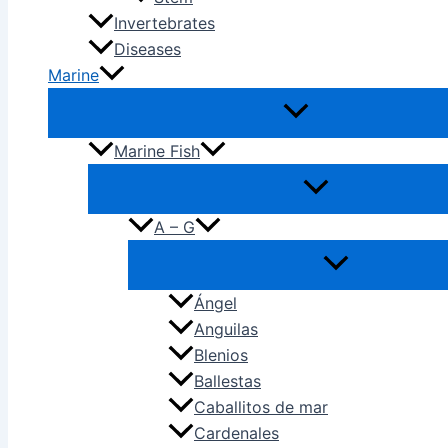
Invertebrates
Diseases
Marine
Marine Fish
A – G
Ángel
Anguilas
Blenios
Ballestas
Caballitos de mar
Cardenales