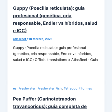
Guppy (Poecilia reticulata): guía
profesional (genética, cría
responsable, Endler vs híbridos, salud
e ICC)
atlasreef
/
18 febrero, 2026
Guppy (Poecilia reticulata): guía profesional
(genética, cría responsable, Endler vs híbridos,
salud e ICC) Official translations » AtlasReef · Guía
,
,
,
es
Freshwater
Freshwater Fish
Tetraodontiformes
Pea Puffer (Carinotetraodon
travancoricus): guía completa de