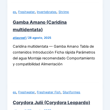
,
,
,
es
Freshwater
Invertebrates
Shrimp
Gamba Amano (Caridina
multidentata)
atlasreef
/
28 agosto, 2025
Caridina multidentata — Gamba Amano Tabla de
contenidos Introducción Ficha rápida Parámetros
del agua Montaje recomendado Comportamiento
y compatibilidad Alimentación
,
,
,
es
Freshwater
Freshwater Fish
Siluriformes
Corydora Julii (Corydora Leopardo)