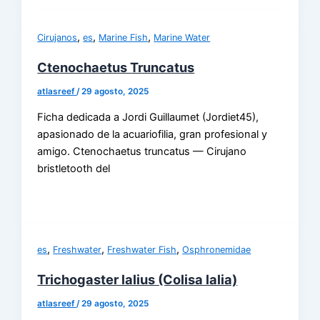
,
,
,
Cirujanos
es
Marine Fish
Marine Water
Ctenochaetus Truncatus
atlasreef
/
29 agosto, 2025
Ficha dedicada a Jordi Guillaumet (Jordiet45),
apasionado de la acuariofilia, gran profesional y
amigo. Ctenochaetus truncatus — Cirujano
bristletooth del
,
,
,
es
Freshwater
Freshwater Fish
Osphronemidae
Trichogaster lalius (Colisa lalia)
atlasreef
/
29 agosto, 2025