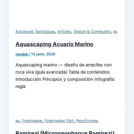
,
,
,
Advanced Techniques
Articles
Design & Community
es
Aquascaping Acuario Marino
neodak
/
13 junio, 2020
Aquascaping marino — diseño de arrecifes con
roca viva (guía avanzada) Tabla de contenidos
Introducción Principios y composición Infografía:
regla
,
,
,
es
Freshwater
Freshwater Fish
Perciformes
Ramirezi (Microgeophagus Ramirezi)