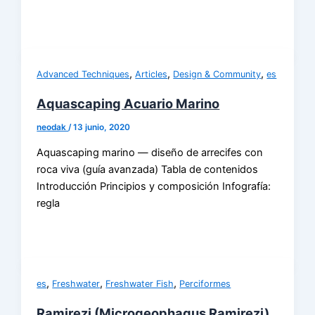
,
,
,
Advanced Techniques
Articles
Design & Community
es
Aquascaping Acuario Marino
neodak
/
13 junio, 2020
Aquascaping marino — diseño de arrecifes con
roca viva (guía avanzada) Tabla de contenidos
Introducción Principios y composición Infografía:
regla
,
,
,
es
Freshwater
Freshwater Fish
Perciformes
Ramirezi (Microgeophagus Ramirezi)