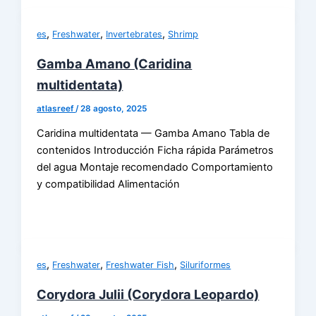
,
,
,
es
Freshwater
Invertebrates
Shrimp
Gamba Amano (Caridina
multidentata)
atlasreef
/
28 agosto, 2025
Caridina multidentata — Gamba Amano Tabla de
contenidos Introducción Ficha rápida Parámetros
del agua Montaje recomendado Comportamiento
y compatibilidad Alimentación
,
,
,
es
Freshwater
Freshwater Fish
Siluriformes
Corydora Julii (Corydora Leopardo)