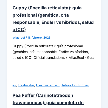
Guppy (Poecilia reticulata): guía
profesional (genética, cría
responsable, Endler vs híbridos, salud
e ICC)
atlasreef
/
18 febrero, 2026
Guppy (Poecilia reticulata): guía profesional
(genética, cría responsable, Endler vs híbridos,
salud e ICC) Official translations » AtlasReef · Guía
,
,
,
es
Freshwater
Freshwater Fish
Tetraodontiformes
Pea Puffer (Carinotetraodon
travancoricus): guía completa de