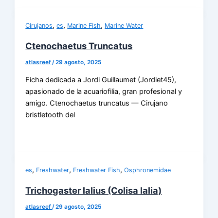
,
,
,
Cirujanos
es
Marine Fish
Marine Water
Ctenochaetus Truncatus
atlasreef
/
29 agosto, 2025
Ficha dedicada a Jordi Guillaumet (Jordiet45),
apasionado de la acuariofilia, gran profesional y
amigo. Ctenochaetus truncatus — Cirujano
bristletooth del
,
,
,
es
Freshwater
Freshwater Fish
Osphronemidae
Trichogaster lalius (Colisa lalia)
atlasreef
/
29 agosto, 2025