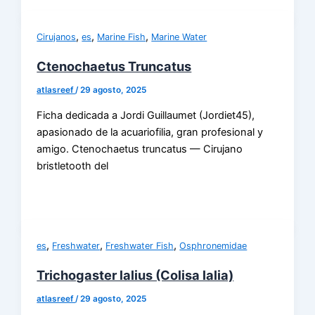
,
,
,
Cirujanos
es
Marine Fish
Marine Water
Ctenochaetus Truncatus
atlasreef
/
29 agosto, 2025
Ficha dedicada a Jordi Guillaumet (Jordiet45),
apasionado de la acuariofilia, gran profesional y
amigo. Ctenochaetus truncatus — Cirujano
bristletooth del
,
,
,
es
Freshwater
Freshwater Fish
Osphronemidae
Trichogaster lalius (Colisa lalia)
atlasreef
/
29 agosto, 2025