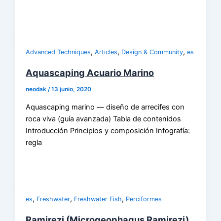
,
,
,
Advanced Techniques
Articles
Design & Community
es
Aquascaping Acuario Marino
neodak
/
13 junio, 2020
Aquascaping marino — diseño de arrecifes con
roca viva (guía avanzada) Tabla de contenidos
Introducción Principios y composición Infografía:
regla
,
,
,
es
Freshwater
Freshwater Fish
Perciformes
Ramirezi (Microgeophagus Ramirezi)