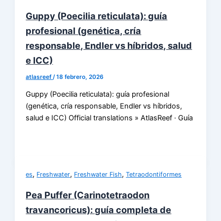
Guppy (Poecilia reticulata): guía
profesional (genética, cría
responsable, Endler vs híbridos, salud
e ICC)
atlasreef
/
18 febrero, 2026
Guppy (Poecilia reticulata): guía profesional
(genética, cría responsable, Endler vs híbridos,
salud e ICC) Official translations » AtlasReef · Guía
,
,
,
es
Freshwater
Freshwater Fish
Tetraodontiformes
Pea Puffer (Carinotetraodon
travancoricus): guía completa de