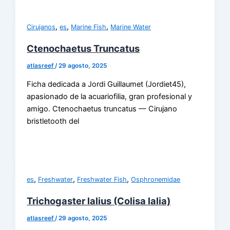
,
,
,
Cirujanos
es
Marine Fish
Marine Water
Ctenochaetus Truncatus
atlasreef
/
29 agosto, 2025
Ficha dedicada a Jordi Guillaumet (Jordiet45),
apasionado de la acuariofilia, gran profesional y
amigo. Ctenochaetus truncatus — Cirujano
bristletooth del
,
,
,
es
Freshwater
Freshwater Fish
Osphronemidae
Trichogaster lalius (Colisa lalia)
atlasreef
/
29 agosto, 2025