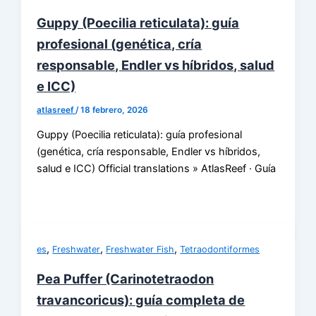
Guppy (Poecilia reticulata): guía
profesional (genética, cría
responsable, Endler vs híbridos, salud
e ICC)
atlasreef
/
18 febrero, 2026
Guppy (Poecilia reticulata): guía profesional
(genética, cría responsable, Endler vs híbridos,
salud e ICC) Official translations » AtlasReef · Guía
,
,
,
es
Freshwater
Freshwater Fish
Tetraodontiformes
Pea Puffer (Carinotetraodon
travancoricus): guía completa de