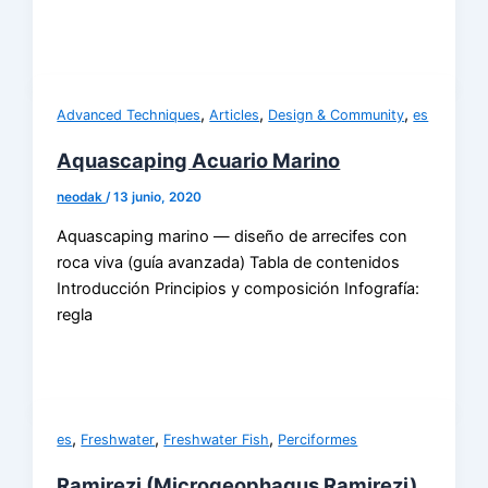
,
,
,
Advanced Techniques
Articles
Design & Community
es
Aquascaping Acuario Marino
neodak
/
13 junio, 2020
Aquascaping marino — diseño de arrecifes con
roca viva (guía avanzada) Tabla de contenidos
Introducción Principios y composición Infografía:
regla
,
,
,
es
Freshwater
Freshwater Fish
Perciformes
Ramirezi (Microgeophagus Ramirezi)