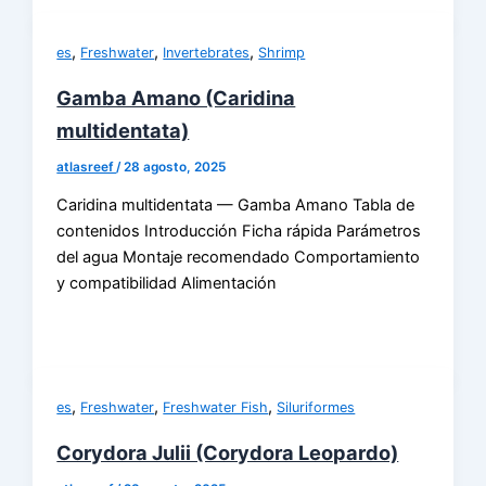
,
,
,
es
Freshwater
Invertebrates
Shrimp
Gamba Amano (Caridina
multidentata)
atlasreef
/
28 agosto, 2025
Caridina multidentata — Gamba Amano Tabla de
contenidos Introducción Ficha rápida Parámetros
del agua Montaje recomendado Comportamiento
y compatibilidad Alimentación
,
,
,
es
Freshwater
Freshwater Fish
Siluriformes
Corydora Julii (Corydora Leopardo)