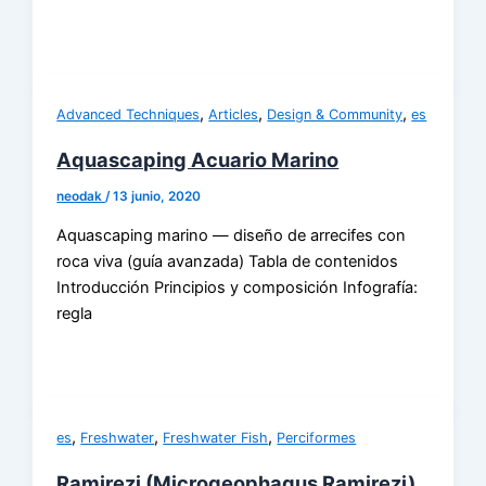
,
,
,
Advanced Techniques
Articles
Design & Community
es
Aquascaping Acuario Marino
neodak
/
13 junio, 2020
Aquascaping marino — diseño de arrecifes con
roca viva (guía avanzada) Tabla de contenidos
Introducción Principios y composición Infografía:
regla
,
,
,
es
Freshwater
Freshwater Fish
Perciformes
Ramirezi (Microgeophagus Ramirezi)