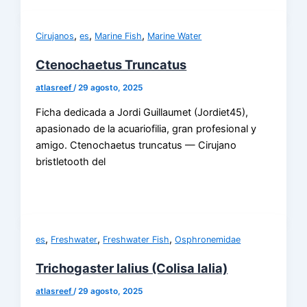
,
,
,
Cirujanos
es
Marine Fish
Marine Water
Ctenochaetus Truncatus
atlasreef
/
29 agosto, 2025
Ficha dedicada a Jordi Guillaumet (Jordiet45),
apasionado de la acuariofilia, gran profesional y
amigo. Ctenochaetus truncatus — Cirujano
bristletooth del
,
,
,
es
Freshwater
Freshwater Fish
Osphronemidae
Trichogaster lalius (Colisa lalia)
atlasreef
/
29 agosto, 2025