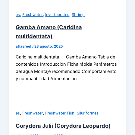
,
,
,
es
Freshwater
Invertebrates
Shrimp
Gamba Amano (Caridina
multidentata)
atlasreef
/
28 agosto, 2025
Caridina multidentata — Gamba Amano Tabla de
contenidos Introducción Ficha rápida Parámetros
del agua Montaje recomendado Comportamiento
y compatibilidad Alimentación
,
,
,
es
Freshwater
Freshwater Fish
Siluriformes
Corydora Julii (Corydora Leopardo)