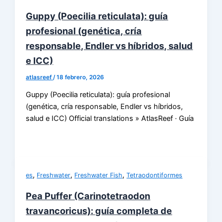
Guppy (Poecilia reticulata): guía
profesional (genética, cría
responsable, Endler vs híbridos, salud
e ICC)
atlasreef
/
18 febrero, 2026
Guppy (Poecilia reticulata): guía profesional
(genética, cría responsable, Endler vs híbridos,
salud e ICC) Official translations » AtlasReef · Guía
,
,
,
es
Freshwater
Freshwater Fish
Tetraodontiformes
Pea Puffer (Carinotetraodon
travancoricus): guía completa de