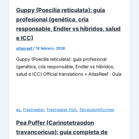
Guppy (Poecilia reticulata): guía
profesional (genética, cría
responsable, Endler vs híbridos, salud
e ICC)
atlasreef
/
18 febrero, 2026
Guppy (Poecilia reticulata): guía profesional
(genética, cría responsable, Endler vs híbridos,
salud e ICC) Official translations » AtlasReef · Guía
,
,
,
es
Freshwater
Freshwater Fish
Tetraodontiformes
Pea Puffer (Carinotetraodon
travancoricus): guía completa de