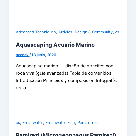
,
,
,
Advanced Techniques
Articles
Design & Community
es
Aquascaping Acuario Marino
neodak
/
13 junio, 2020
Aquascaping marino — diseño de arrecifes con
roca viva (guía avanzada) Tabla de contenidos
Introducción Principios y composición Infografía:
regla
,
,
,
es
Freshwater
Freshwater Fish
Perciformes
Ramirezi (Microgeophagus Ramirezi)