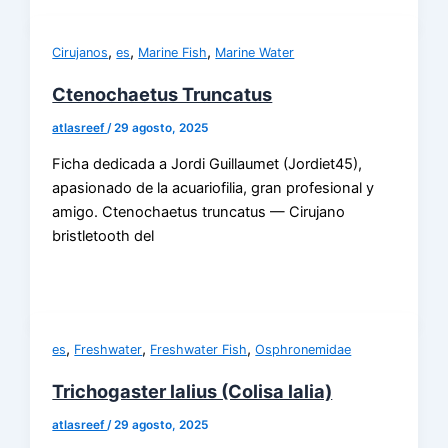
,
,
,
Cirujanos
es
Marine Fish
Marine Water
Ctenochaetus Truncatus
atlasreef
/
29 agosto, 2025
Ficha dedicada a Jordi Guillaumet (Jordiet45),
apasionado de la acuariofilia, gran profesional y
amigo. Ctenochaetus truncatus — Cirujano
bristletooth del
,
,
,
es
Freshwater
Freshwater Fish
Osphronemidae
Trichogaster lalius (Colisa lalia)
atlasreef
/
29 agosto, 2025