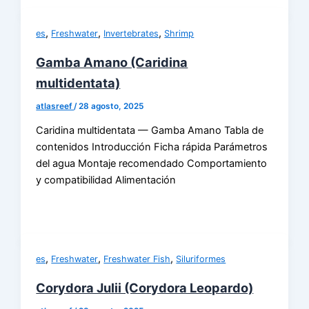
,
,
,
es
Freshwater
Invertebrates
Shrimp
Gamba Amano (Caridina
multidentata)
atlasreef
/
28 agosto, 2025
Caridina multidentata — Gamba Amano Tabla de
contenidos Introducción Ficha rápida Parámetros
del agua Montaje recomendado Comportamiento
y compatibilidad Alimentación
,
,
,
es
Freshwater
Freshwater Fish
Siluriformes
Corydora Julii (Corydora Leopardo)