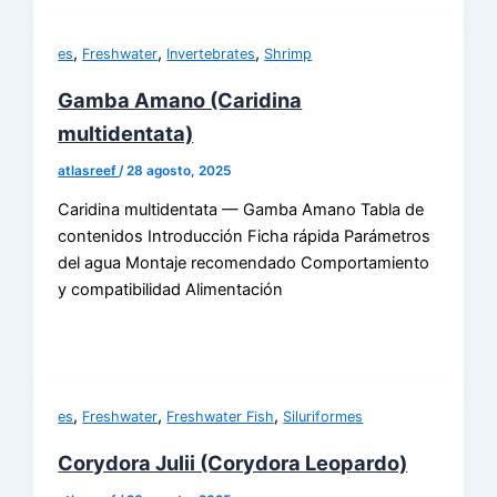
,
,
,
es
Freshwater
Invertebrates
Shrimp
Gamba Amano (Caridina
multidentata)
atlasreef
/
28 agosto, 2025
Caridina multidentata — Gamba Amano Tabla de
contenidos Introducción Ficha rápida Parámetros
del agua Montaje recomendado Comportamiento
y compatibilidad Alimentación
,
,
,
es
Freshwater
Freshwater Fish
Siluriformes
Corydora Julii (Corydora Leopardo)