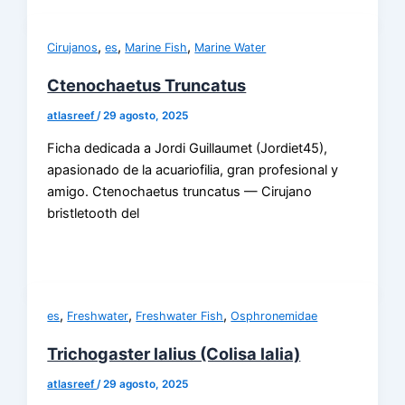
,
,
,
Cirujanos
es
Marine Fish
Marine Water
Ctenochaetus Truncatus
atlasreef
/
29 agosto, 2025
Ficha dedicada a Jordi Guillaumet (Jordiet45),
apasionado de la acuariofilia, gran profesional y
amigo. Ctenochaetus truncatus — Cirujano
bristletooth del
,
,
,
es
Freshwater
Freshwater Fish
Osphronemidae
Trichogaster lalius (Colisa lalia)
atlasreef
/
29 agosto, 2025