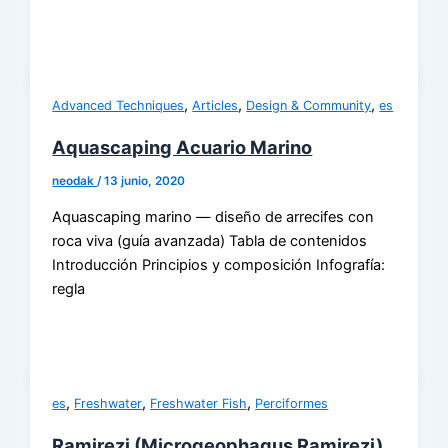
,
,
,
Advanced Techniques
Articles
Design & Community
es
Aquascaping Acuario Marino
neodak
/
13 junio, 2020
Aquascaping marino — diseño de arrecifes con
roca viva (guía avanzada) Tabla de contenidos
Introducción Principios y composición Infografía:
regla
,
,
,
es
Freshwater
Freshwater Fish
Perciformes
Ramirezi (Microgeophagus Ramirezi)