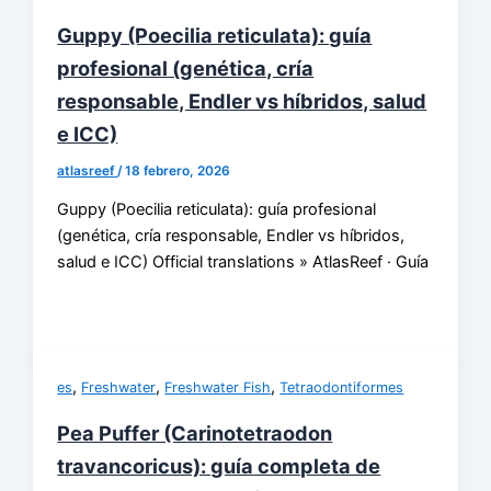
Guppy (Poecilia reticulata): guía
profesional (genética, cría
responsable, Endler vs híbridos, salud
e ICC)
atlasreef
/
18 febrero, 2026
Guppy (Poecilia reticulata): guía profesional
(genética, cría responsable, Endler vs híbridos,
salud e ICC) Official translations » AtlasReef · Guía
,
,
,
es
Freshwater
Freshwater Fish
Tetraodontiformes
Pea Puffer (Carinotetraodon
travancoricus): guía completa de