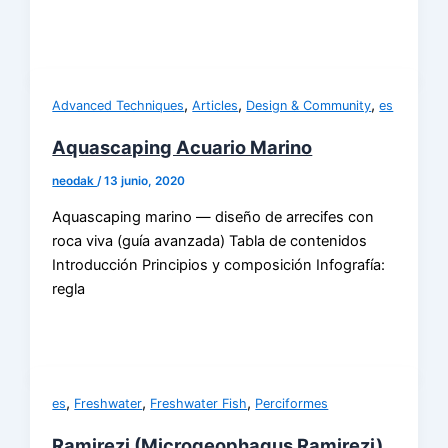
,
,
,
Advanced Techniques
Articles
Design & Community
es
Aquascaping Acuario Marino
neodak
/
13 junio, 2020
Aquascaping marino — diseño de arrecifes con
roca viva (guía avanzada) Tabla de contenidos
Introducción Principios y composición Infografía:
regla
,
,
,
es
Freshwater
Freshwater Fish
Perciformes
Ramirezi (Microgeophagus Ramirezi)