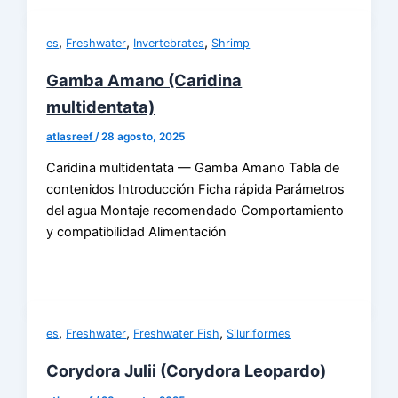
,
,
,
es
Freshwater
Invertebrates
Shrimp
Gamba Amano (Caridina
multidentata)
atlasreef
/
28 agosto, 2025
Caridina multidentata — Gamba Amano Tabla de
contenidos Introducción Ficha rápida Parámetros
del agua Montaje recomendado Comportamiento
y compatibilidad Alimentación
,
,
,
es
Freshwater
Freshwater Fish
Siluriformes
Corydora Julii (Corydora Leopardo)