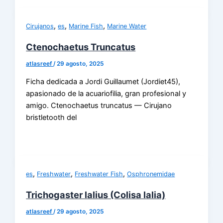
,
,
,
Cirujanos
es
Marine Fish
Marine Water
Ctenochaetus Truncatus
atlasreef
/
29 agosto, 2025
Ficha dedicada a Jordi Guillaumet (Jordiet45),
apasionado de la acuariofilia, gran profesional y
amigo. Ctenochaetus truncatus — Cirujano
bristletooth del
,
,
,
es
Freshwater
Freshwater Fish
Osphronemidae
Trichogaster lalius (Colisa lalia)
atlasreef
/
29 agosto, 2025