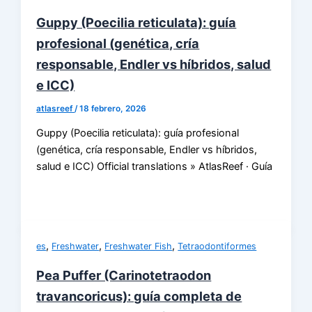
Guppy (Poecilia reticulata): guía
profesional (genética, cría
responsable, Endler vs híbridos, salud
e ICC)
atlasreef
/
18 febrero, 2026
Guppy (Poecilia reticulata): guía profesional
(genética, cría responsable, Endler vs híbridos,
salud e ICC) Official translations » AtlasReef · Guía
,
,
,
es
Freshwater
Freshwater Fish
Tetraodontiformes
Pea Puffer (Carinotetraodon
travancoricus): guía completa de