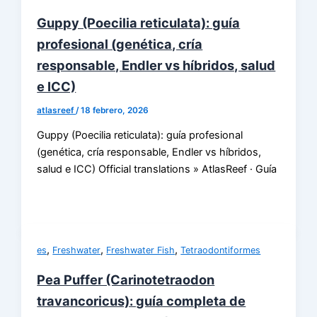
Guppy (Poecilia reticulata): guía
profesional (genética, cría
responsable, Endler vs híbridos, salud
e ICC)
atlasreef
/
18 febrero, 2026
Guppy (Poecilia reticulata): guía profesional
(genética, cría responsable, Endler vs híbridos,
salud e ICC) Official translations » AtlasReef · Guía
,
,
,
es
Freshwater
Freshwater Fish
Tetraodontiformes
Pea Puffer (Carinotetraodon
travancoricus): guía completa de