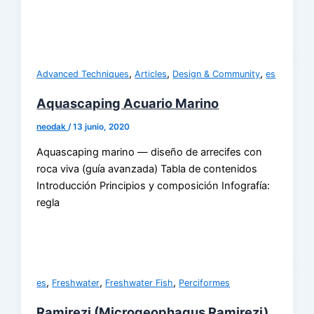
,
,
,
Advanced Techniques
Articles
Design & Community
es
Aquascaping Acuario Marino
neodak
/
13 junio, 2020
Aquascaping marino — diseño de arrecifes con
roca viva (guía avanzada) Tabla de contenidos
Introducción Principios y composición Infografía:
regla
,
,
,
es
Freshwater
Freshwater Fish
Perciformes
Ramirezi (Microgeophagus Ramirezi)