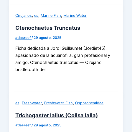
,
,
,
Cirujanos
es
Marine Fish
Marine Water
Ctenochaetus Truncatus
atlasreef
/
29 agosto, 2025
Ficha dedicada a Jordi Guillaumet (Jordiet45),
apasionado de la acuariofilia, gran profesional y
amigo. Ctenochaetus truncatus — Cirujano
bristletooth del
,
,
,
es
Freshwater
Freshwater Fish
Osphronemidae
Trichogaster lalius (Colisa lalia)
atlasreef
/
29 agosto, 2025