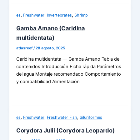
,
,
,
es
Freshwater
Invertebrates
Shrimp
Gamba Amano (Caridina
multidentata)
atlasreef
/
28 agosto, 2025
Caridina multidentata — Gamba Amano Tabla de
contenidos Introducción Ficha rápida Parámetros
del agua Montaje recomendado Comportamiento
y compatibilidad Alimentación
,
,
,
es
Freshwater
Freshwater Fish
Siluriformes
Corydora Julii (Corydora Leopardo)