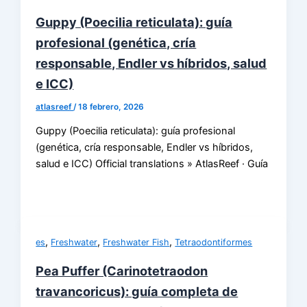
Guppy (Poecilia reticulata): guía
profesional (genética, cría
responsable, Endler vs híbridos, salud
e ICC)
atlasreef
/
18 febrero, 2026
Guppy (Poecilia reticulata): guía profesional
(genética, cría responsable, Endler vs híbridos,
salud e ICC) Official translations » AtlasReef · Guía
,
,
,
es
Freshwater
Freshwater Fish
Tetraodontiformes
Pea Puffer (Carinotetraodon
travancoricus): guía completa de