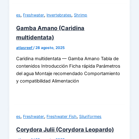
,
,
,
es
Freshwater
Invertebrates
Shrimp
Gamba Amano (Caridina
multidentata)
atlasreef
/
28 agosto, 2025
Caridina multidentata — Gamba Amano Tabla de
contenidos Introducción Ficha rápida Parámetros
del agua Montaje recomendado Comportamiento
y compatibilidad Alimentación
,
,
,
es
Freshwater
Freshwater Fish
Siluriformes
Corydora Julii (Corydora Leopardo)