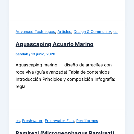
,
,
,
Advanced Techniques
Articles
Design & Community
es
Aquascaping Acuario Marino
neodak
/
13 junio, 2020
Aquascaping marino — diseño de arrecifes con
roca viva (guía avanzada) Tabla de contenidos
Introducción Principios y composición Infografía:
regla
,
,
,
es
Freshwater
Freshwater Fish
Perciformes
Ramirezi (Microgeophagus Ramirezi)