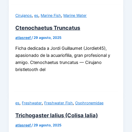
,
,
,
Cirujanos
es
Marine Fish
Marine Water
Ctenochaetus Truncatus
atlasreef
/
29 agosto, 2025
Ficha dedicada a Jordi Guillaumet (Jordiet45),
apasionado de la acuariofilia, gran profesional y
amigo. Ctenochaetus truncatus — Cirujano
bristletooth del
,
,
,
es
Freshwater
Freshwater Fish
Osphronemidae
Trichogaster lalius (Colisa lalia)
atlasreef
/
29 agosto, 2025