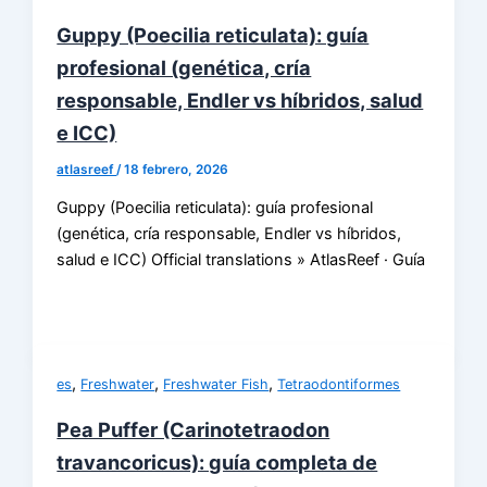
Guppy (Poecilia reticulata): guía
profesional (genética, cría
responsable, Endler vs híbridos, salud
e ICC)
atlasreef
/
18 febrero, 2026
Guppy (Poecilia reticulata): guía profesional
(genética, cría responsable, Endler vs híbridos,
salud e ICC) Official translations » AtlasReef · Guía
,
,
,
es
Freshwater
Freshwater Fish
Tetraodontiformes
Pea Puffer (Carinotetraodon
travancoricus): guía completa de