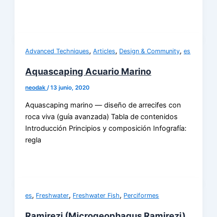
,
,
,
Advanced Techniques
Articles
Design & Community
es
Aquascaping Acuario Marino
neodak
/
13 junio, 2020
Aquascaping marino — diseño de arrecifes con
roca viva (guía avanzada) Tabla de contenidos
Introducción Principios y composición Infografía:
regla
,
,
,
es
Freshwater
Freshwater Fish
Perciformes
Ramirezi (Microgeophagus Ramirezi)