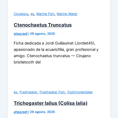
,
,
,
Cirujanos
es
Marine Fish
Marine Water
Ctenochaetus Truncatus
atlasreef
/
29 agosto, 2025
Ficha dedicada a Jordi Guillaumet (Jordiet45),
apasionado de la acuariofilia, gran profesional y
amigo. Ctenochaetus truncatus — Cirujano
bristletooth del
,
,
,
es
Freshwater
Freshwater Fish
Osphronemidae
Trichogaster lalius (Colisa lalia)
atlasreef
/
29 agosto, 2025