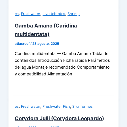
,
,
,
es
Freshwater
Invertebrates
Shrimp
Gamba Amano (Caridina
multidentata)
atlasreef
/
28 agosto, 2025
Caridina multidentata — Gamba Amano Tabla de
contenidos Introducción Ficha rápida Parámetros
del agua Montaje recomendado Comportamiento
y compatibilidad Alimentación
,
,
,
es
Freshwater
Freshwater Fish
Siluriformes
Corydora Julii (Corydora Leopardo)