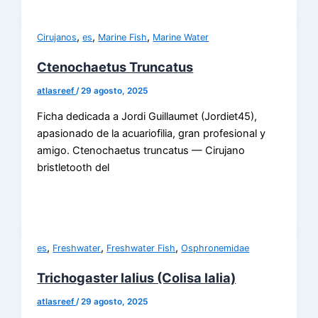
,
,
,
Cirujanos
es
Marine Fish
Marine Water
Ctenochaetus Truncatus
atlasreef
/
29 agosto, 2025
Ficha dedicada a Jordi Guillaumet (Jordiet45),
apasionado de la acuariofilia, gran profesional y
amigo. Ctenochaetus truncatus — Cirujano
bristletooth del
,
,
,
es
Freshwater
Freshwater Fish
Osphronemidae
Trichogaster lalius (Colisa lalia)
atlasreef
/
29 agosto, 2025