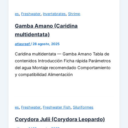
,
,
,
es
Freshwater
Invertebrates
Shrimp
Gamba Amano (Caridina
multidentata)
atlasreef
/
28 agosto, 2025
Caridina multidentata — Gamba Amano Tabla de
contenidos Introducción Ficha rápida Parámetros
del agua Montaje recomendado Comportamiento
y compatibilidad Alimentación
,
,
,
es
Freshwater
Freshwater Fish
Siluriformes
Corydora Julii (Corydora Leopardo)