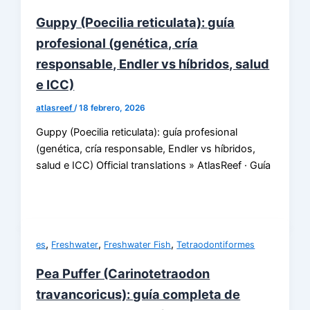
Guppy (Poecilia reticulata): guía
profesional (genética, cría
responsable, Endler vs híbridos, salud
e ICC)
atlasreef
/
18 febrero, 2026
Guppy (Poecilia reticulata): guía profesional
(genética, cría responsable, Endler vs híbridos,
salud e ICC) Official translations » AtlasReef · Guía
,
,
,
es
Freshwater
Freshwater Fish
Tetraodontiformes
Pea Puffer (Carinotetraodon
travancoricus): guía completa de