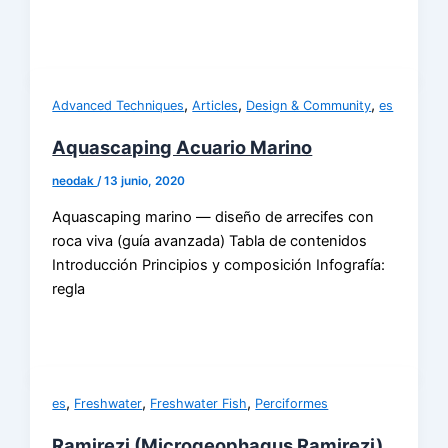
,
,
,
Advanced Techniques
Articles
Design & Community
es
Aquascaping Acuario Marino
neodak
/
13 junio, 2020
Aquascaping marino — diseño de arrecifes con
roca viva (guía avanzada) Tabla de contenidos
Introducción Principios y composición Infografía:
regla
,
,
,
es
Freshwater
Freshwater Fish
Perciformes
Ramirezi (Microgeophagus Ramirezi)