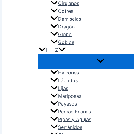
Cirujanos
Cofres
Damiselas
Dragón
Globo
Gobios
H – Z
Halcones
Lábridos
Lijas
Mariposas
Payasos
Percas Enanas
Pipas y Agujas
Serránidos