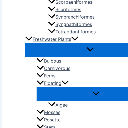
Scorpaeniformes
Siluriformes
Synbranchiformes
Syngnathiformes
Tetraodontiformes
Freshwater Plants
Bulbous
Carnivorous
Ferns
Floating
Algae
Mosses
Rosette
Stem