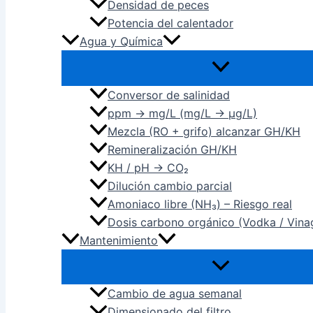
Densidad de peces
Potencia del calentador
Agua y Química
Conversor de salinidad
ppm → mg/L (mg/L → µg/L)
Mezcla (RO + grifo) alcanzar GH/KH
Remineralización GH/KH
KH / pH → CO₂
Dilución cambio parcial
Amoniaco libre (NH₃) – Riesgo real
Dosis carbono orgánico (Vodka / Vina
Mantenimiento
Cambio de agua semanal
Dimensionado del filtro