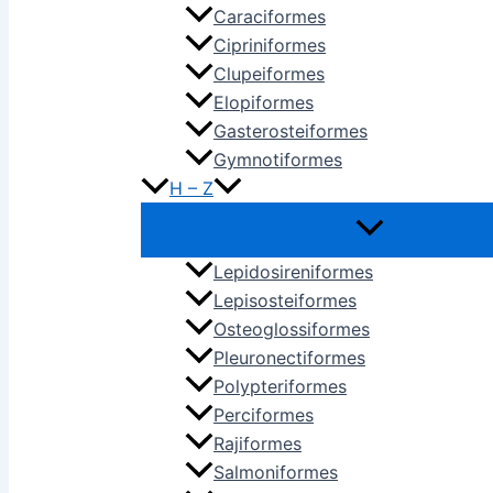
Caraciformes
Cipriniformes
Clupeiformes
Elopiformes
Gasterosteiformes
Gymnotiformes
H – Z
Lepidosireniformes
Lepisosteiformes
Osteoglossiformes
Pleuronectiformes
Polypteriformes
Perciformes
Rajiformes
Salmoniformes