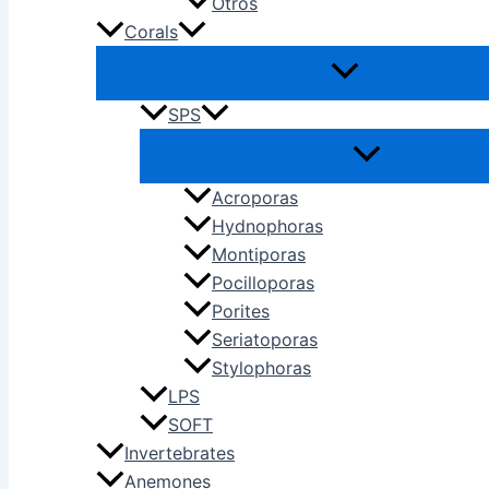
Otros
Corals
SPS
Acroporas
Hydnophoras
Montiporas
Pocilloporas
Porites
Seriatoporas
Stylophoras
LPS
SOFT
Invertebrates
Anemones