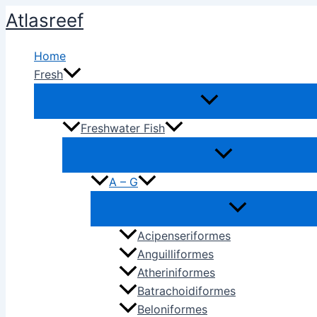
Ir
Atlasreef
al
contenido
Home
Fresh
Freshwater Fish
A – G
Acipenseriformes
Anguilliformes
Atheriniformes
Batrachoidiformes
Beloniformes