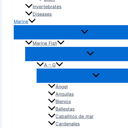
Invertebrates
Diseases
Marine
Marine Fish
A – G
Ángel
Anguilas
Blenios
Ballestas
Caballitos de mar
Cardenales