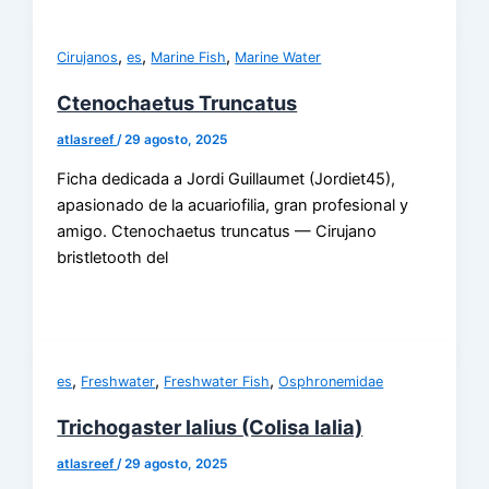
,
,
,
Cirujanos
es
Marine Fish
Marine Water
Ctenochaetus Truncatus
atlasreef
/
29 agosto, 2025
Ficha dedicada a Jordi Guillaumet (Jordiet45),
apasionado de la acuariofilia, gran profesional y
amigo. Ctenochaetus truncatus — Cirujano
bristletooth del
,
,
,
es
Freshwater
Freshwater Fish
Osphronemidae
Trichogaster lalius (Colisa lalia)
atlasreef
/
29 agosto, 2025