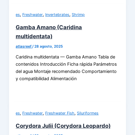
,
,
,
es
Freshwater
Invertebrates
Shrimp
Gamba Amano (Caridina
multidentata)
atlasreef
/
28 agosto, 2025
Caridina multidentata — Gamba Amano Tabla de
contenidos Introducción Ficha rápida Parámetros
del agua Montaje recomendado Comportamiento
y compatibilidad Alimentación
,
,
,
es
Freshwater
Freshwater Fish
Siluriformes
Corydora Julii (Corydora Leopardo)