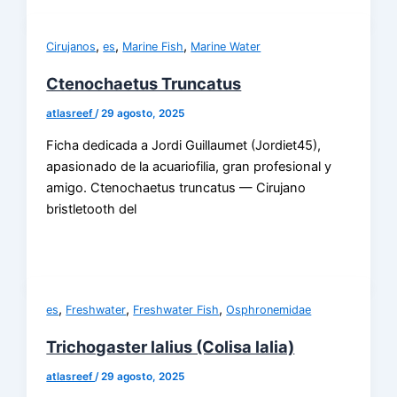
,
,
,
Cirujanos
es
Marine Fish
Marine Water
Ctenochaetus Truncatus
atlasreef
/
29 agosto, 2025
Ficha dedicada a Jordi Guillaumet (Jordiet45),
apasionado de la acuariofilia, gran profesional y
amigo. Ctenochaetus truncatus — Cirujano
bristletooth del
,
,
,
es
Freshwater
Freshwater Fish
Osphronemidae
Trichogaster lalius (Colisa lalia)
atlasreef
/
29 agosto, 2025