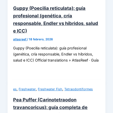
Guppy (Poecilia reticulata): guía
profesional (genética, cría
responsable, Endler vs híbridos, salud
e ICC)
atlasreef
/
18 febrero, 2026
Guppy (Poecilia reticulata): guía profesional
(genética, cría responsable, Endler vs híbridos,
salud e ICC) Official translations » AtlasReef · Guía
,
,
,
es
Freshwater
Freshwater Fish
Tetraodontiformes
Pea Puffer (Carinotetraodon
travancoricus): guía completa de