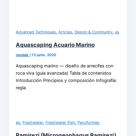
,
,
,
Advanced Techniques
Articles
Design & Community
es
Aquascaping Acuario Marino
neodak
/
13 junio, 2020
Aquascaping marino — diseño de arrecifes con
roca viva (guía avanzada) Tabla de contenidos
Introducción Principios y composición Infografía:
regla
,
,
,
es
Freshwater
Freshwater Fish
Perciformes
Ramirezi (Microgeophagus Ramirezi)