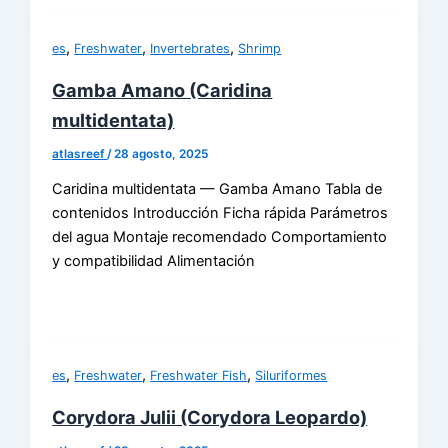
,
,
,
es
Freshwater
Invertebrates
Shrimp
Gamba Amano (Caridina
multidentata)
atlasreef
/
28 agosto, 2025
Caridina multidentata — Gamba Amano Tabla de
contenidos Introducción Ficha rápida Parámetros
del agua Montaje recomendado Comportamiento
y compatibilidad Alimentación
,
,
,
es
Freshwater
Freshwater Fish
Siluriformes
Corydora Julii (Corydora Leopardo)