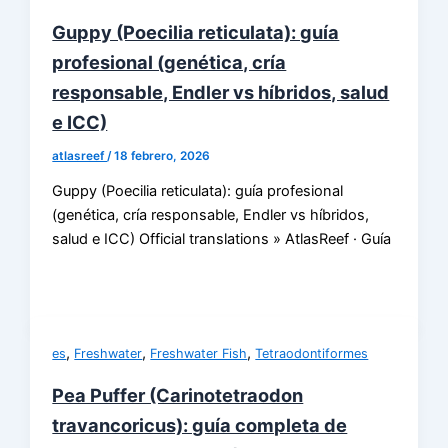
Guppy (Poecilia reticulata): guía
profesional (genética, cría
responsable, Endler vs híbridos, salud
e ICC)
atlasreef
/
18 febrero, 2026
Guppy (Poecilia reticulata): guía profesional
(genética, cría responsable, Endler vs híbridos,
salud e ICC) Official translations » AtlasReef · Guía
,
,
,
es
Freshwater
Freshwater Fish
Tetraodontiformes
Pea Puffer (Carinotetraodon
travancoricus): guía completa de