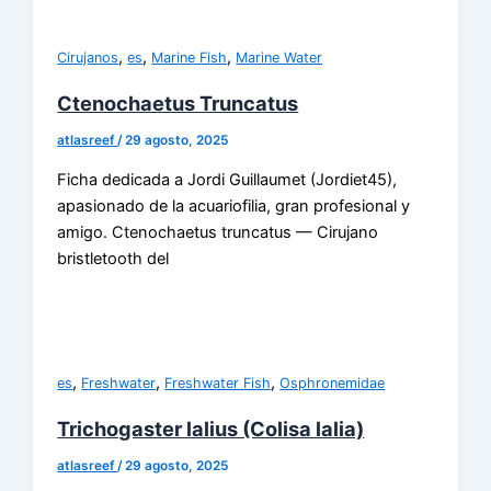
,
,
,
Cirujanos
es
Marine Fish
Marine Water
Ctenochaetus Truncatus
atlasreef
/
29 agosto, 2025
Ficha dedicada a Jordi Guillaumet (Jordiet45),
apasionado de la acuariofilia, gran profesional y
amigo. Ctenochaetus truncatus — Cirujano
bristletooth del
,
,
,
es
Freshwater
Freshwater Fish
Osphronemidae
Trichogaster lalius (Colisa lalia)
atlasreef
/
29 agosto, 2025