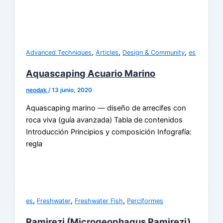
,
,
,
Advanced Techniques
Articles
Design & Community
es
Aquascaping Acuario Marino
neodak
/
13 junio, 2020
Aquascaping marino — diseño de arrecifes con
roca viva (guía avanzada) Tabla de contenidos
Introducción Principios y composición Infografía:
regla
,
,
,
es
Freshwater
Freshwater Fish
Perciformes
Ramirezi (Microgeophagus Ramirezi)