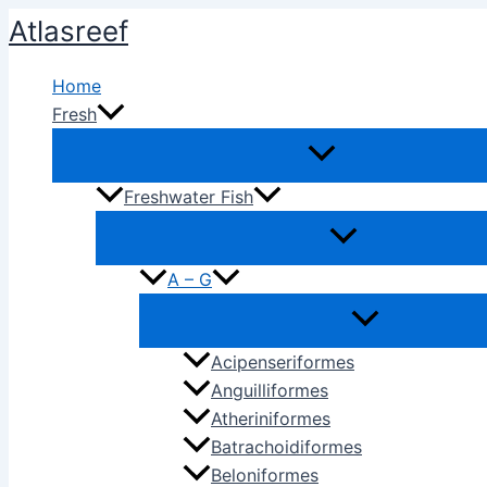
Ir
Atlasreef
al
contenido
Home
Fresh
Freshwater Fish
A – G
Acipenseriformes
Anguilliformes
Atheriniformes
Batrachoidiformes
Beloniformes