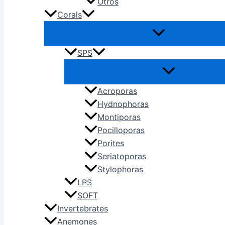
Otros
Corals
SPS
Acroporas
Hydnophoras
Montiporas
Pocilloporas
Porites
Seriatoporas
Stylophoras
LPS
SOFT
Invertebrates
Anemones