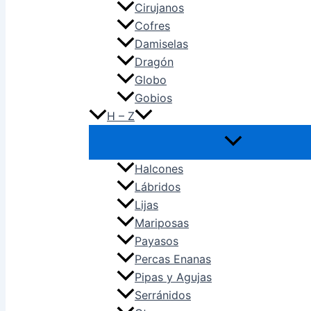
Cirujanos
Cofres
Damiselas
Dragón
Globo
Gobios
H – Z
Halcones
Lábridos
Lijas
Mariposas
Payasos
Percas Enanas
Pipas y Agujas
Serránidos