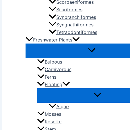
Scorpaeniformes
Siluriformes
Synbranchiformes
Syngnathiformes
Tetraodontiformes
Freshwater Plants
Bulbous
Carnivorous
Ferns
Floating
Algae
Mosses
Rosette
Stem