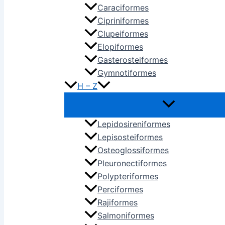
Caraciformes
Cipriniformes
Clupeiformes
Elopiformes
Gasterosteiformes
Gymnotiformes
H – Z
Lepidosireniformes
Lepisosteiformes
Osteoglossiformes
Pleuronectiformes
Polypteriformes
Perciformes
Rajiformes
Salmoniformes