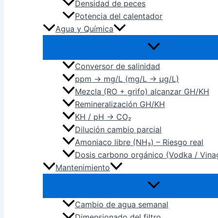
Densidad de peces
Potencia del calentador
Agua y Química
Conversor de salinidad
ppm → mg/L (mg/L → µg/L)
Mezcla (RO + grifo) alcanzar GH/KH
Remineralización GH/KH
KH / pH → CO₂
Dilución cambio parcial
Amoniaco libre (NH₃) – Riesgo real
Dosis carbono orgánico (Vodka / Vina
Mantenimiento
Cambio de agua semanal
Dimensionado del filtro