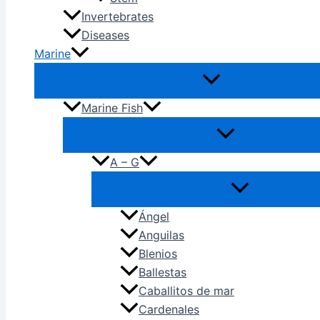
Invertebrates
Diseases
Marine
Marine Fish
A – G
Ángel
Anguilas
Blenios
Ballestas
Caballitos de mar
Cardenales