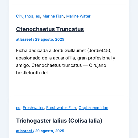
,
,
,
Cirujanos
es
Marine Fish
Marine Water
Ctenochaetus Truncatus
atlasreef
/
29 agosto, 2025
Ficha dedicada a Jordi Guillaumet (Jordiet45),
apasionado de la acuariofilia, gran profesional y
amigo. Ctenochaetus truncatus — Cirujano
bristletooth del
,
,
,
es
Freshwater
Freshwater Fish
Osphronemidae
Trichogaster lalius (Colisa lalia)
atlasreef
/
29 agosto, 2025