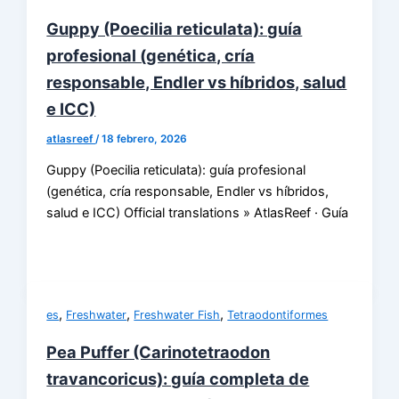
Guppy (Poecilia reticulata): guía
profesional (genética, cría
responsable, Endler vs híbridos, salud
e ICC)
atlasreef
/
18 febrero, 2026
Guppy (Poecilia reticulata): guía profesional
(genética, cría responsable, Endler vs híbridos,
salud e ICC) Official translations » AtlasReef · Guía
,
,
,
es
Freshwater
Freshwater Fish
Tetraodontiformes
Pea Puffer (Carinotetraodon
travancoricus): guía completa de