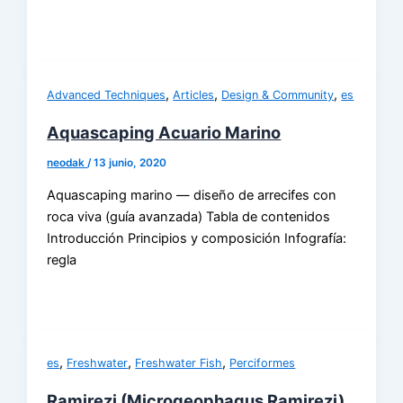
,
,
,
Advanced Techniques
Articles
Design & Community
es
Aquascaping Acuario Marino
neodak
/
13 junio, 2020
Aquascaping marino — diseño de arrecifes con
roca viva (guía avanzada) Tabla de contenidos
Introducción Principios y composición Infografía:
regla
,
,
,
es
Freshwater
Freshwater Fish
Perciformes
Ramirezi (Microgeophagus Ramirezi)