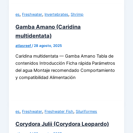
,
,
,
es
Freshwater
Invertebrates
Shrimp
Gamba Amano (Caridina
multidentata)
atlasreef
/
28 agosto, 2025
Caridina multidentata — Gamba Amano Tabla de
contenidos Introducción Ficha rápida Parámetros
del agua Montaje recomendado Comportamiento
y compatibilidad Alimentación
,
,
,
es
Freshwater
Freshwater Fish
Siluriformes
Corydora Julii (Corydora Leopardo)