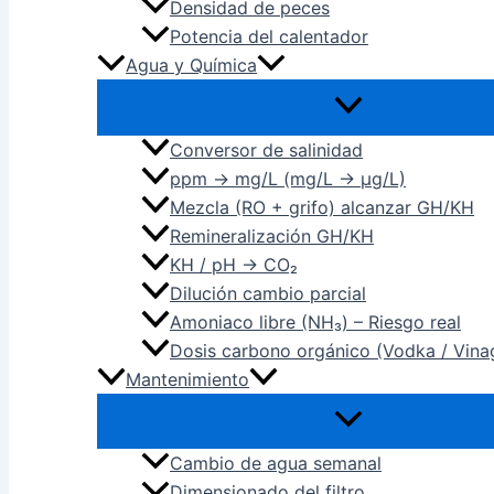
Densidad de peces
Potencia del calentador
Agua y Química
Conversor de salinidad
ppm → mg/L (mg/L → µg/L)
Mezcla (RO + grifo) alcanzar GH/KH
Remineralización GH/KH
KH / pH → CO₂
Dilución cambio parcial
Amoniaco libre (NH₃) – Riesgo real
Dosis carbono orgánico (Vodka / Vina
Mantenimiento
Cambio de agua semanal
Dimensionado del filtro