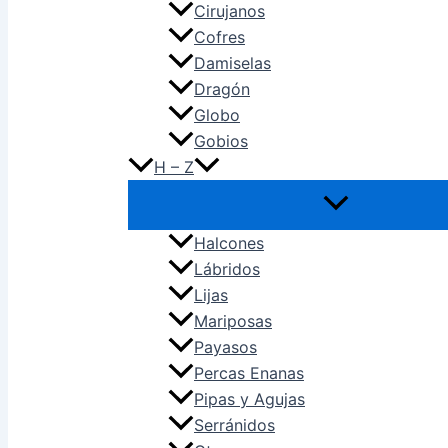
Cirujanos
Cofres
Damiselas
Dragón
Globo
Gobios
H – Z
Halcones
Lábridos
Lijas
Mariposas
Payasos
Percas Enanas
Pipas y Agujas
Serránidos