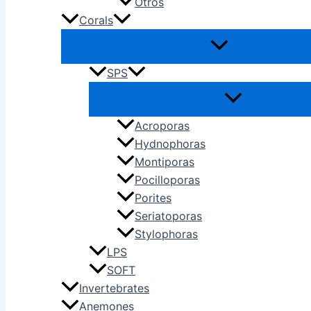
Otros
Corals
SPS
Acroporas
Hydnophoras
Montiporas
Pocilloporas
Porites
Seriatoporas
Stylophoras
LPS
SOFT
Invertebrates
Anemones