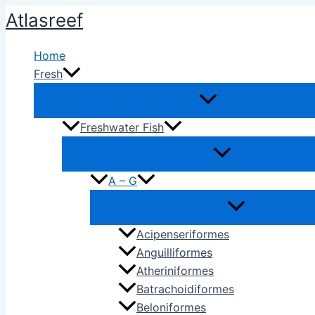
Ir
Atlasreef
al
contenido
Home
Fresh
Freshwater Fish
A – G
Acipenseriformes
Anguilliformes
Atheriniformes
Batrachoidiformes
Beloniformes