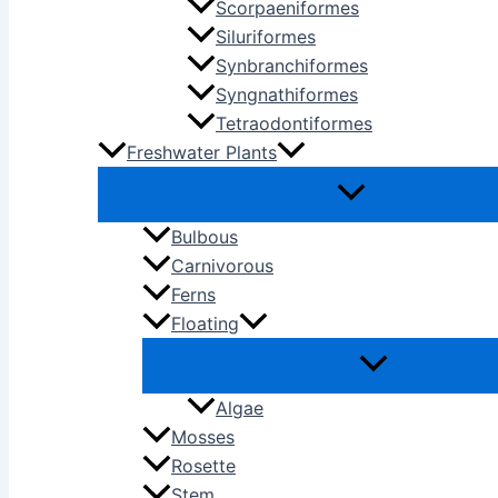
Scorpaeniformes
Siluriformes
Synbranchiformes
Syngnathiformes
Tetraodontiformes
Freshwater Plants
Bulbous
Carnivorous
Ferns
Floating
Algae
Mosses
Rosette
Stem