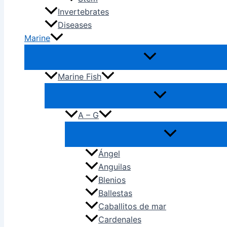
Invertebrates
Diseases
Marine
Marine Fish
A – G
Ángel
Anguilas
Blenios
Ballestas
Caballitos de mar
Cardenales