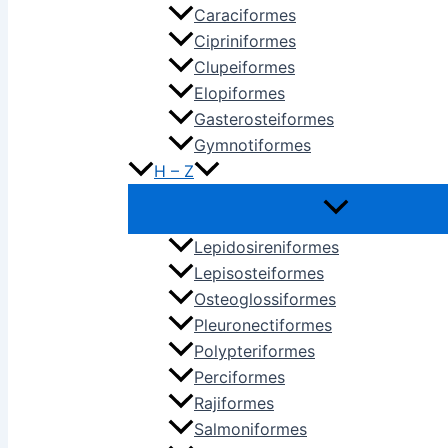
Caraciformes
Cipriniformes
Clupeiformes
Elopiformes
Gasterosteiformes
Gymnotiformes
H – Z
Lepidosireniformes
Lepisosteiformes
Osteoglossiformes
Pleuronectiformes
Polypteriformes
Perciformes
Rajiformes
Salmoniformes