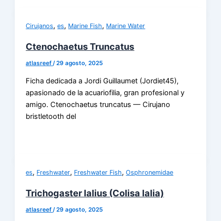
,
,
,
Cirujanos
es
Marine Fish
Marine Water
Ctenochaetus Truncatus
atlasreef
/
29 agosto, 2025
Ficha dedicada a Jordi Guillaumet (Jordiet45),
apasionado de la acuariofilia, gran profesional y
amigo. Ctenochaetus truncatus — Cirujano
bristletooth del
,
,
,
es
Freshwater
Freshwater Fish
Osphronemidae
Trichogaster lalius (Colisa lalia)
atlasreef
/
29 agosto, 2025