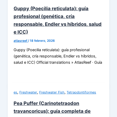
Guppy (Poecilia reticulata): guía
profesional (genética, cría
responsable, Endler vs híbridos, salud
e ICC)
atlasreef
/
18 febrero, 2026
Guppy (Poecilia reticulata): guía profesional
(genética, cría responsable, Endler vs híbridos,
salud e ICC) Official translations » AtlasReef · Guía
,
,
,
es
Freshwater
Freshwater Fish
Tetraodontiformes
Pea Puffer (Carinotetraodon
travancoricus): guía completa de