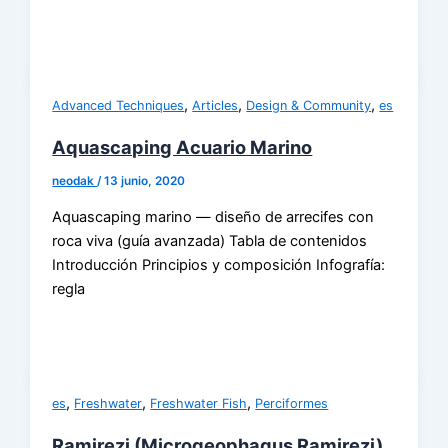
,
,
,
Advanced Techniques
Articles
Design & Community
es
Aquascaping Acuario Marino
neodak
/
13 junio, 2020
Aquascaping marino — diseño de arrecifes con
roca viva (guía avanzada) Tabla de contenidos
Introducción Principios y composición Infografía:
regla
,
,
,
es
Freshwater
Freshwater Fish
Perciformes
Ramirezi (Microgeophagus Ramirezi)