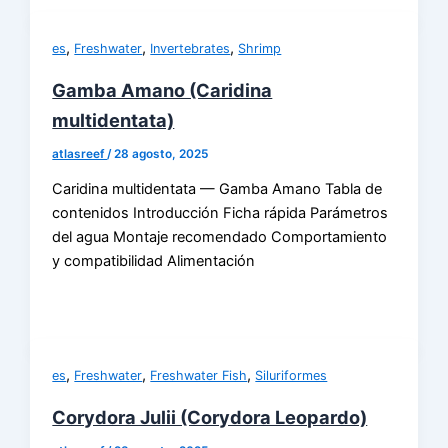
,
,
,
es
Freshwater
Invertebrates
Shrimp
Gamba Amano (Caridina
multidentata)
atlasreef
/
28 agosto, 2025
Caridina multidentata — Gamba Amano Tabla de
contenidos Introducción Ficha rápida Parámetros
del agua Montaje recomendado Comportamiento
y compatibilidad Alimentación
,
,
,
es
Freshwater
Freshwater Fish
Siluriformes
Corydora Julii (Corydora Leopardo)