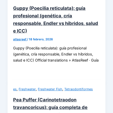
Guppy (Poecilia reticulata): guía
profesional (genética, cría
responsable, Endler vs híbridos, salud
e ICC)
atlasreef
/
18 febrero, 2026
Guppy (Poecilia reticulata): guía profesional
(genética, cría responsable, Endler vs híbridos,
salud e ICC) Official translations » AtlasReef · Guía
,
,
,
es
Freshwater
Freshwater Fish
Tetraodontiformes
Pea Puffer (Carinotetraodon
travancoricus): guía completa de