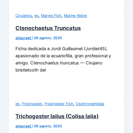
,
,
,
Cirujanos
es
Marine Fish
Marine Water
Ctenochaetus Truncatus
atlasreef
/
29 agosto, 2025
Ficha dedicada a Jordi Guillaumet (Jordiet45),
apasionado de la acuariofilia, gran profesional y
amigo. Ctenochaetus truncatus — Cirujano
bristletooth del
,
,
,
es
Freshwater
Freshwater Fish
Osphronemidae
Trichogaster lalius (Colisa lalia)
atlasreef
/
29 agosto, 2025