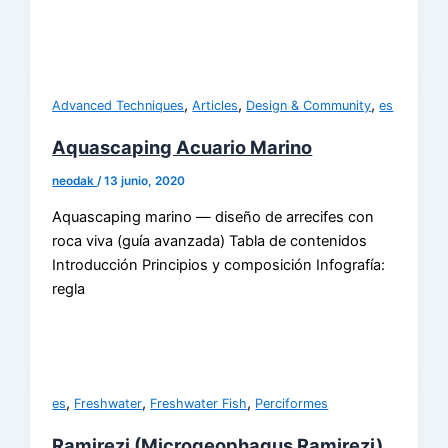
,
,
,
Advanced Techniques
Articles
Design & Community
es
Aquascaping Acuario Marino
neodak
/
13 junio, 2020
Aquascaping marino — diseño de arrecifes con
roca viva (guía avanzada) Tabla de contenidos
Introducción Principios y composición Infografía:
regla
,
,
,
es
Freshwater
Freshwater Fish
Perciformes
Ramirezi (Microgeophagus Ramirezi)