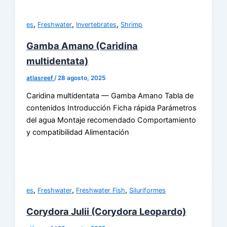
,
,
,
es
Freshwater
Invertebrates
Shrimp
Gamba Amano (Caridina
multidentata)
atlasreef
/
28 agosto, 2025
Caridina multidentata — Gamba Amano Tabla de
contenidos Introducción Ficha rápida Parámetros
del agua Montaje recomendado Comportamiento
y compatibilidad Alimentación
,
,
,
es
Freshwater
Freshwater Fish
Siluriformes
Corydora Julii (Corydora Leopardo)