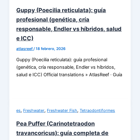
Guppy (Poecilia reticulata): guía
profesional (genética, cría
responsable, Endler vs híbridos, salud
e ICC)
atlasreef
/
18 febrero, 2026
Guppy (Poecilia reticulata): guía profesional
(genética, cría responsable, Endler vs híbridos,
salud e ICC) Official translations » AtlasReef · Guía
,
,
,
es
Freshwater
Freshwater Fish
Tetraodontiformes
Pea Puffer (Carinotetraodon
travancoricus): guía completa de