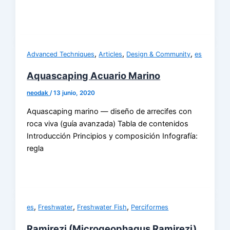
,
,
,
Advanced Techniques
Articles
Design & Community
es
Aquascaping Acuario Marino
neodak
/
13 junio, 2020
Aquascaping marino — diseño de arrecifes con
roca viva (guía avanzada) Tabla de contenidos
Introducción Principios y composición Infografía:
regla
,
,
,
es
Freshwater
Freshwater Fish
Perciformes
Ramirezi (Microgeophagus Ramirezi)