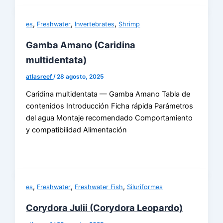
,
,
,
es
Freshwater
Invertebrates
Shrimp
Gamba Amano (Caridina
multidentata)
atlasreef
/
28 agosto, 2025
Caridina multidentata — Gamba Amano Tabla de
contenidos Introducción Ficha rápida Parámetros
del agua Montaje recomendado Comportamiento
y compatibilidad Alimentación
,
,
,
es
Freshwater
Freshwater Fish
Siluriformes
Corydora Julii (Corydora Leopardo)