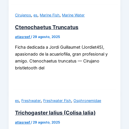
,
,
,
Cirujanos
es
Marine Fish
Marine Water
Ctenochaetus Truncatus
atlasreef
/
29 agosto, 2025
Ficha dedicada a Jordi Guillaumet (Jordiet45),
apasionado de la acuariofilia, gran profesional y
amigo. Ctenochaetus truncatus — Cirujano
bristletooth del
,
,
,
es
Freshwater
Freshwater Fish
Osphronemidae
Trichogaster lalius (Colisa lalia)
atlasreef
/
29 agosto, 2025