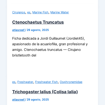
,
,
,
Cirujanos
es
Marine Fish
Marine Water
Ctenochaetus Truncatus
atlasreef
/
29 agosto, 2025
Ficha dedicada a Jordi Guillaumet (Jordiet45),
apasionado de la acuariofilia, gran profesional y
amigo. Ctenochaetus truncatus — Cirujano
bristletooth del
,
,
,
es
Freshwater
Freshwater Fish
Osphronemidae
Trichogaster lalius (Colisa lalia)
atlasreef
/
29 agosto, 2025