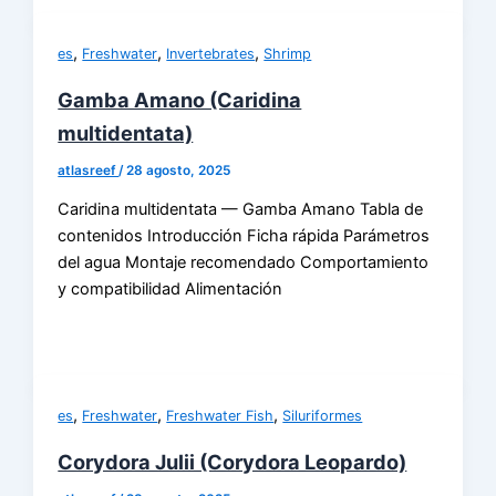
,
,
,
es
Freshwater
Invertebrates
Shrimp
Gamba Amano (Caridina
multidentata)
atlasreef
/
28 agosto, 2025
Caridina multidentata — Gamba Amano Tabla de
contenidos Introducción Ficha rápida Parámetros
del agua Montaje recomendado Comportamiento
y compatibilidad Alimentación
,
,
,
es
Freshwater
Freshwater Fish
Siluriformes
Corydora Julii (Corydora Leopardo)