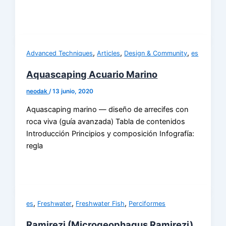
,
,
,
Advanced Techniques
Articles
Design & Community
es
Aquascaping Acuario Marino
neodak
/
13 junio, 2020
Aquascaping marino — diseño de arrecifes con
roca viva (guía avanzada) Tabla de contenidos
Introducción Principios y composición Infografía:
regla
,
,
,
es
Freshwater
Freshwater Fish
Perciformes
Ramirezi (Microgeophagus Ramirezi)