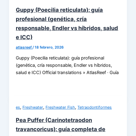
Guppy (Poecilia reticulata): guía
profesional (genética, cría
responsable, Endler vs híbridos, salud
e ICC)
atlasreef
/
18 febrero, 2026
Guppy (Poecilia reticulata): guía profesional
(genética, cría responsable, Endler vs híbridos,
salud e ICC) Official translations » AtlasReef · Guía
,
,
,
es
Freshwater
Freshwater Fish
Tetraodontiformes
Pea Puffer (Carinotetraodon
travancoricus): guía completa de