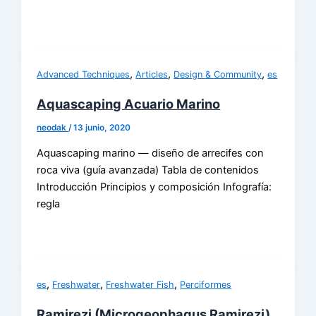
,
,
,
Advanced Techniques
Articles
Design & Community
es
Aquascaping Acuario Marino
neodak
/
13 junio, 2020
Aquascaping marino — diseño de arrecifes con
roca viva (guía avanzada) Tabla de contenidos
Introducción Principios y composición Infografía:
regla
,
,
,
es
Freshwater
Freshwater Fish
Perciformes
Ramirezi (Microgeophagus Ramirezi)