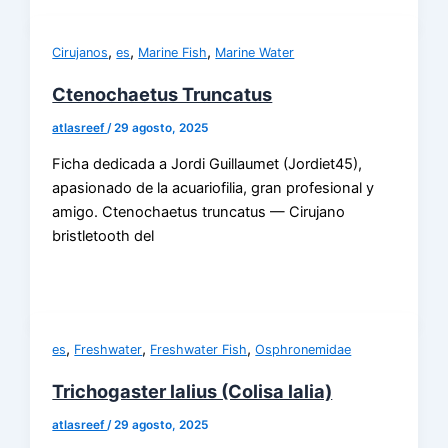
,
,
,
Cirujanos
es
Marine Fish
Marine Water
Ctenochaetus Truncatus
atlasreef
/
29 agosto, 2025
Ficha dedicada a Jordi Guillaumet (Jordiet45),
apasionado de la acuariofilia, gran profesional y
amigo. Ctenochaetus truncatus — Cirujano
bristletooth del
,
,
,
es
Freshwater
Freshwater Fish
Osphronemidae
Trichogaster lalius (Colisa lalia)
atlasreef
/
29 agosto, 2025