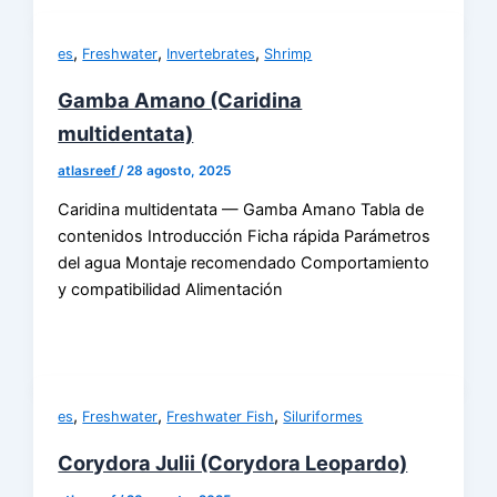
,
,
,
es
Freshwater
Invertebrates
Shrimp
Gamba Amano (Caridina
multidentata)
atlasreef
/
28 agosto, 2025
Caridina multidentata — Gamba Amano Tabla de
contenidos Introducción Ficha rápida Parámetros
del agua Montaje recomendado Comportamiento
y compatibilidad Alimentación
,
,
,
es
Freshwater
Freshwater Fish
Siluriformes
Corydora Julii (Corydora Leopardo)