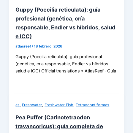
Guppy (Poecilia reticulata): guía
profesional (genética, cría
responsable, Endler vs híbridos, salud
e ICC)
atlasreef
/
18 febrero, 2026
Guppy (Poecilia reticulata): guía profesional
(genética, cría responsable, Endler vs híbridos,
salud e ICC) Official translations » AtlasReef · Guía
,
,
,
es
Freshwater
Freshwater Fish
Tetraodontiformes
Pea Puffer (Carinotetraodon
travancoricus): guía completa de