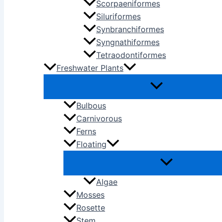
Scorpaeniformes
Siluriformes
Synbranchiformes
Syngnathiformes
Tetraodontiformes
Freshwater Plants
Bulbous
Carnivorous
Ferns
Floating
Algae
Mosses
Rosette
Stem