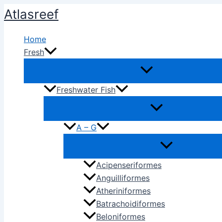
Ir
Atlasreef
al
contenido
Home
Fresh
Freshwater Fish
A – G
Acipenseriformes
Anguilliformes
Atheriniformes
Batrachoidiformes
Beloniformes