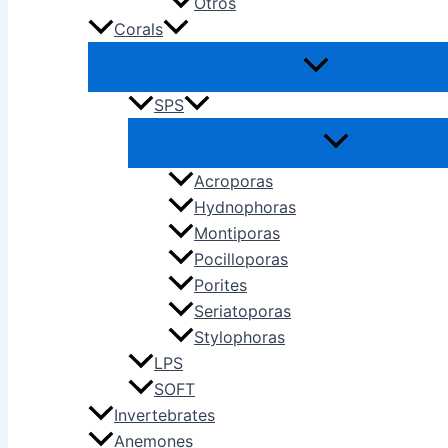
Otros
Corals
SPS
Acroporas
Hydnophoras
Montiporas
Pocilloporas
Porites
Seriatoporas
Stylophoras
LPS
SOFT
Invertebrates
Anemones