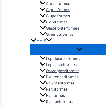
Caraciformes
Cipriniformes
Clupeiformes
Elopiformes
Gasterosteiformes
Gymnotiformes
H – Z
Lepidosireniformes
Lepisosteiformes
Osteoglossiformes
Pleuronectiformes
Polypteriformes
Perciformes
Rajiformes
Salmoniformes