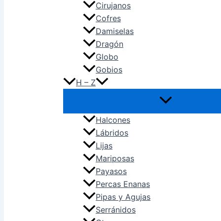
Cirujanos
Cofres
Damiselas
Dragón
Globo
Gobios
H – Z
Halcones
Lábridos
Lijas
Mariposas
Payasos
Percas Enanas
Pipas y Agujas
Serránidos