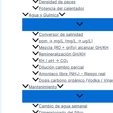
Densidad de peces
Potencia del calentador
Agua y Química
Conversor de salinidad
ppm → mg/L (mg/L → µg/L)
Mezcla (RO + grifo) alcanzar GH/KH
Remineralización GH/KH
KH / pH → CO₂
Dilución cambio parcial
Amoniaco libre (NH₃) – Riesgo real
Dosis carbono orgánico (Vodka / Vina
Mantenimiento
Cambio de agua semanal
Dimensionado del filtro