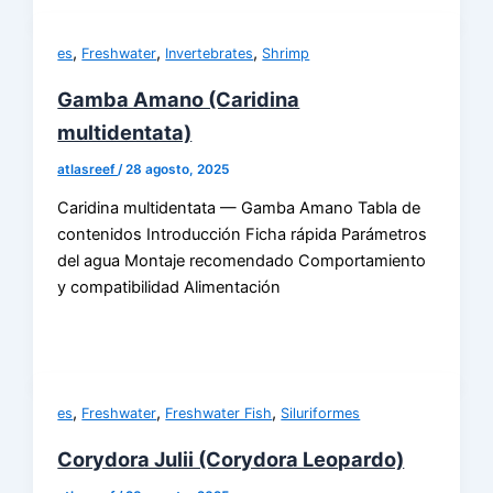
,
,
,
es
Freshwater
Invertebrates
Shrimp
Gamba Amano (Caridina
multidentata)
atlasreef
/
28 agosto, 2025
Caridina multidentata — Gamba Amano Tabla de
contenidos Introducción Ficha rápida Parámetros
del agua Montaje recomendado Comportamiento
y compatibilidad Alimentación
,
,
,
es
Freshwater
Freshwater Fish
Siluriformes
Corydora Julii (Corydora Leopardo)