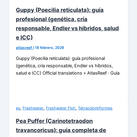
Guppy (Poecilia reticulata): guía
profesional (genética, cría
responsable, Endler vs híbridos, salud
e ICC)
atlasreef
/
18 febrero, 2026
Guppy (Poecilia reticulata): guía profesional
(genética, cría responsable, Endler vs híbridos,
salud e ICC) Official translations » AtlasReef · Guía
,
,
,
es
Freshwater
Freshwater Fish
Tetraodontiformes
Pea Puffer (Carinotetraodon
travancoricus): guía completa de