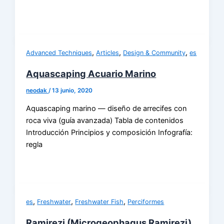
,
,
,
Advanced Techniques
Articles
Design & Community
es
Aquascaping Acuario Marino
neodak
/
13 junio, 2020
Aquascaping marino — diseño de arrecifes con
roca viva (guía avanzada) Tabla de contenidos
Introducción Principios y composición Infografía:
regla
,
,
,
es
Freshwater
Freshwater Fish
Perciformes
Ramirezi (Microgeophagus Ramirezi)