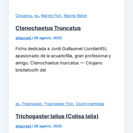
,
,
,
Cirujanos
es
Marine Fish
Marine Water
Ctenochaetus Truncatus
atlasreef
/
29 agosto, 2025
Ficha dedicada a Jordi Guillaumet (Jordiet45),
apasionado de la acuariofilia, gran profesional y
amigo. Ctenochaetus truncatus — Cirujano
bristletooth del
,
,
,
es
Freshwater
Freshwater Fish
Osphronemidae
Trichogaster lalius (Colisa lalia)
atlasreef
/
29 agosto, 2025