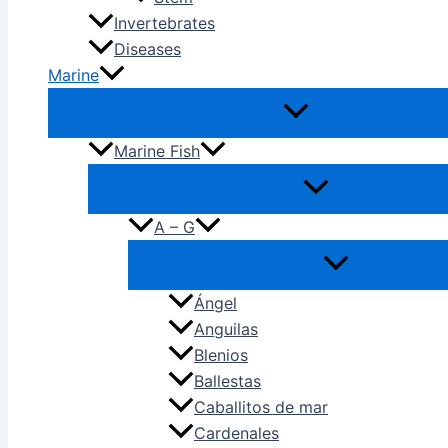
Invertebrates
Diseases
Marine
Marine Fish
A – G
Ángel
Anguilas
Blenios
Ballestas
Caballitos de mar
Cardenales