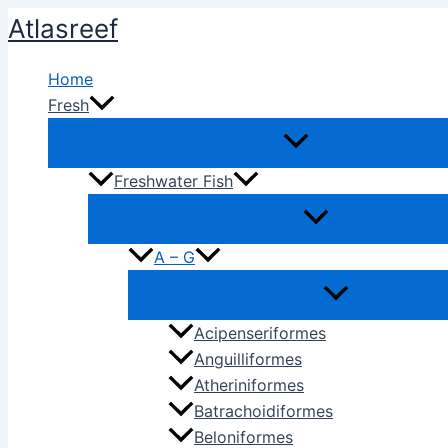
Ir
Atlasreef
al
contenido
Home
Fresh
Freshwater Fish
A – G
Acipenseriformes
Anguilliformes
Atheriniformes
Batrachoidiformes
Beloniformes