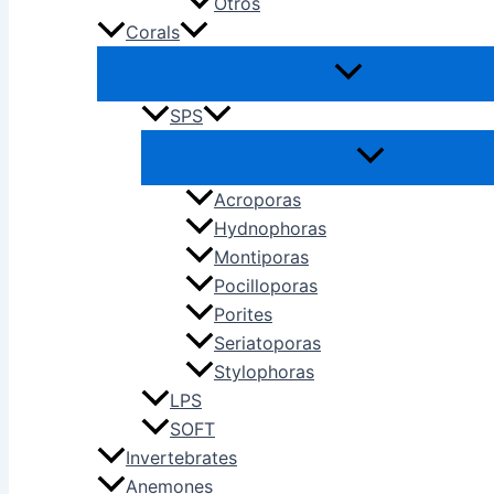
Otros
Corals
SPS
Acroporas
Hydnophoras
Montiporas
Pocilloporas
Porites
Seriatoporas
Stylophoras
LPS
SOFT
Invertebrates
Anemones