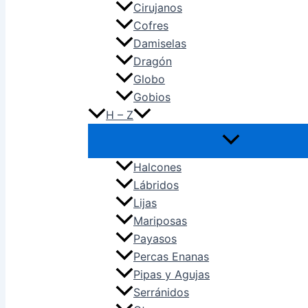
Cirujanos
Cofres
Damiselas
Dragón
Globo
Gobios
H – Z
Halcones
Lábridos
Lijas
Mariposas
Payasos
Percas Enanas
Pipas y Agujas
Serránidos