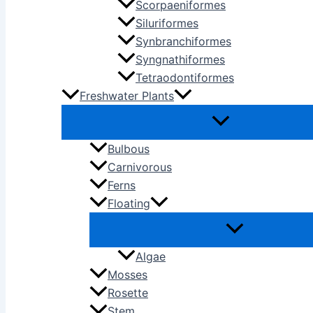
Scorpaeniformes
Siluriformes
Synbranchiformes
Syngnathiformes
Tetraodontiformes
Freshwater Plants
Bulbous
Carnivorous
Ferns
Floating
Algae
Mosses
Rosette
Stem