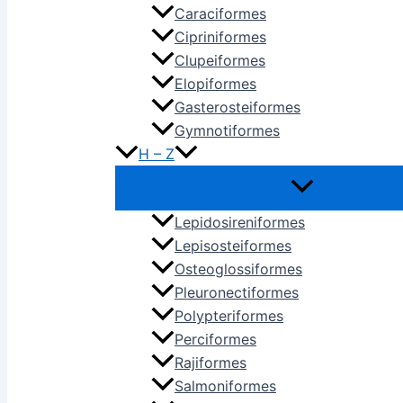
Caraciformes
Cipriniformes
Clupeiformes
Elopiformes
Gasterosteiformes
Gymnotiformes
H – Z
Lepidosireniformes
Lepisosteiformes
Osteoglossiformes
Pleuronectiformes
Polypteriformes
Perciformes
Rajiformes
Salmoniformes