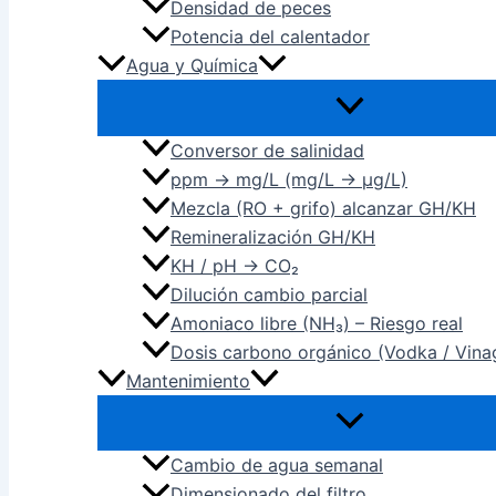
Densidad de peces
Potencia del calentador
Agua y Química
Conversor de salinidad
ppm → mg/L (mg/L → µg/L)
Mezcla (RO + grifo) alcanzar GH/KH
Remineralización GH/KH
KH / pH → CO₂
Dilución cambio parcial
Amoniaco libre (NH₃) – Riesgo real
Dosis carbono orgánico (Vodka / Vina
Mantenimiento
Cambio de agua semanal
Dimensionado del filtro