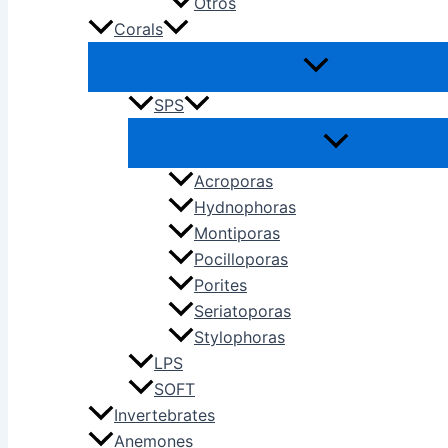
Otros
Corals
SPS
Acroporas
Hydnophoras
Montiporas
Pocilloporas
Porites
Seriatoporas
Stylophoras
LPS
SOFT
Invertebrates
Anemones