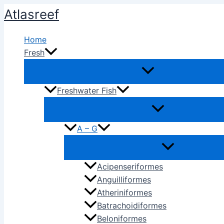
Ir
Atlasreef
al
contenido
Home
Fresh
Freshwater Fish
A – G
Acipenseriformes
Anguilliformes
Atheriniformes
Batrachoidiformes
Beloniformes