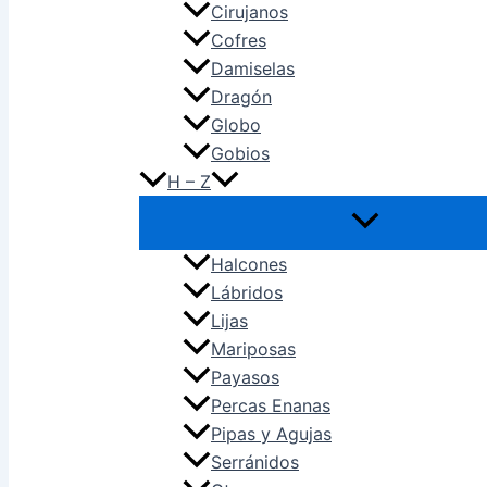
Cirujanos
Cofres
Damiselas
Dragón
Globo
Gobios
H – Z
Halcones
Lábridos
Lijas
Mariposas
Payasos
Percas Enanas
Pipas y Agujas
Serránidos