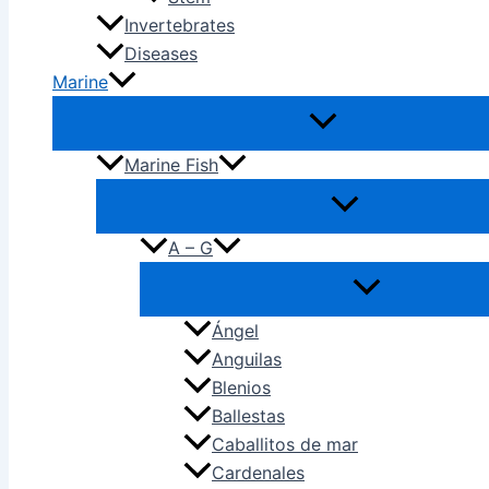
Invertebrates
Diseases
Marine
Marine Fish
A – G
Ángel
Anguilas
Blenios
Ballestas
Caballitos de mar
Cardenales