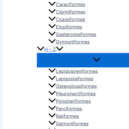
Caraciformes
Cipriniformes
Clupeiformes
Elopiformes
Gasterosteiformes
Gymnotiformes
H – Z
Lepidosireniformes
Lepisosteiformes
Osteoglossiformes
Pleuronectiformes
Polypteriformes
Perciformes
Rajiformes
Salmoniformes