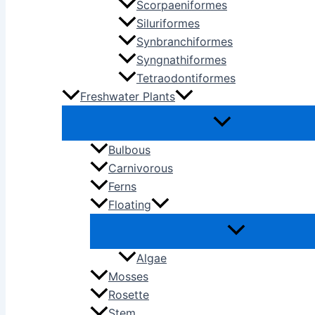
Scorpaeniformes
Siluriformes
Synbranchiformes
Syngnathiformes
Tetraodontiformes
Freshwater Plants
Bulbous
Carnivorous
Ferns
Floating
Algae
Mosses
Rosette
Stem