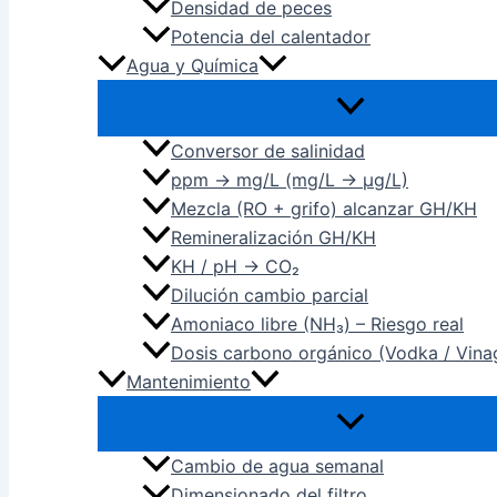
Densidad de peces
Potencia del calentador
Agua y Química
Conversor de salinidad
ppm → mg/L (mg/L → µg/L)
Mezcla (RO + grifo) alcanzar GH/KH
Remineralización GH/KH
KH / pH → CO₂
Dilución cambio parcial
Amoniaco libre (NH₃) – Riesgo real
Dosis carbono orgánico (Vodka / Vina
Mantenimiento
Cambio de agua semanal
Dimensionado del filtro