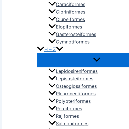
Caraciformes
Cipriniformes
Clupeiformes
Elopiformes
Gasterosteiformes
Gymnotiformes
H – Z
Lepidosireniformes
Lepisosteiformes
Osteoglossiformes
Pleuronectiformes
Polypteriformes
Perciformes
Rajiformes
Salmoniformes