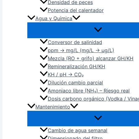
Densidad de peces
Potencia del calentador
Agua y Química
Conversor de salinidad
ppm → mg/L (mg/L → µg/L)
Mezcla (RO + grifo) alcanzar GH/KH
Remineralización GH/KH
KH / pH → CO₂
Dilución cambio parcial
Amoniaco libre (NH₃) – Riesgo real
Dosis carbono orgánico (Vodka / Vina
Mantenimiento
Cambio de agua semanal
Dimensionado del filtro