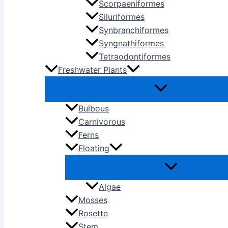
Scorpaeniformes
Siluriformes
Synbranchiformes
Syngnathiformes
Tetraodontiformes
Freshwater Plants
Bulbous
Carnivorous
Ferns
Floating
Algae
Mosses
Rosette
Stem