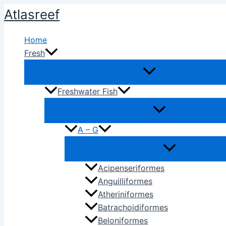
Ir
Atlasreef
al
contenido
Home
Fresh
Freshwater Fish
A – G
Acipenseriformes
Anguilliformes
Atheriniformes
Batrachoidiformes
Beloniformes