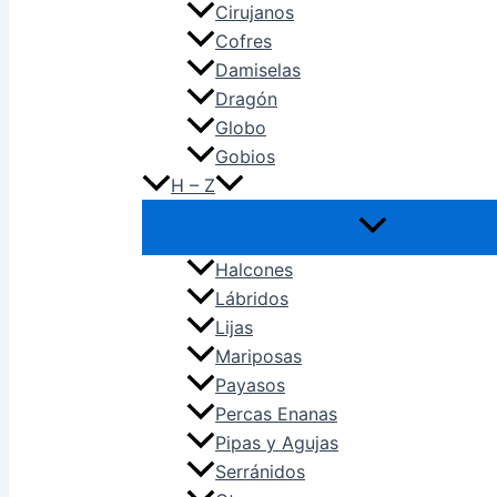
Cirujanos
Cofres
Damiselas
Dragón
Globo
Gobios
H – Z
Halcones
Lábridos
Lijas
Mariposas
Payasos
Percas Enanas
Pipas y Agujas
Serránidos