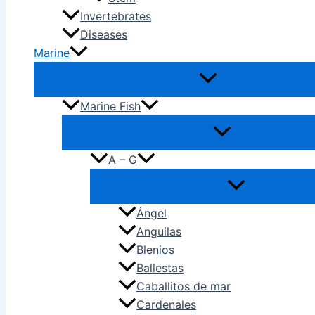
Invertebrates
Diseases
Marine
Marine Fish
A – G
Ángel
Anguilas
Blenios
Ballestas
Caballitos de mar
Cardenales