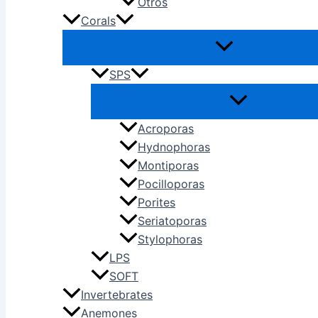
Otros
Corals
SPS
Acroporas
Hydnophoras
Montiporas
Pocilloporas
Porites
Seriatoporas
Stylophoras
LPS
SOFT
Invertebrates
Anemones