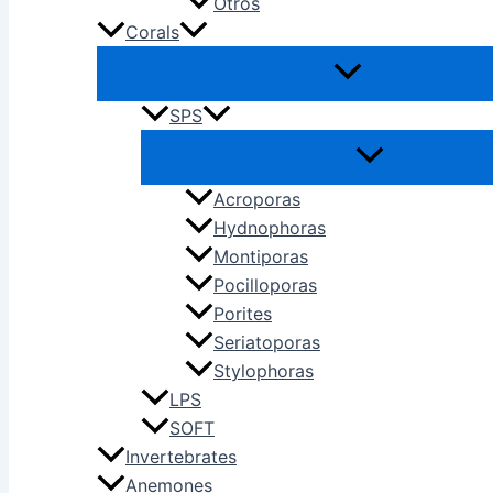
Otros
Corals
SPS
Acroporas
Hydnophoras
Montiporas
Pocilloporas
Porites
Seriatoporas
Stylophoras
LPS
SOFT
Invertebrates
Anemones