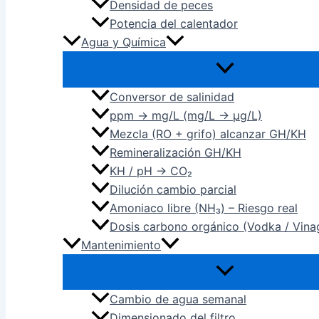
Densidad de peces
Potencia del calentador
Agua y Química
Conversor de salinidad
ppm → mg/L (mg/L → µg/L)
Mezcla (RO + grifo) alcanzar GH/KH
Remineralización GH/KH
KH / pH → CO₂
Dilución cambio parcial
Amoniaco libre (NH₃) – Riesgo real
Dosis carbono orgánico (Vodka / Vina
Mantenimiento
Cambio de agua semanal
Dimensionado del filtro