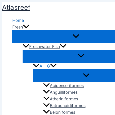
Ir
Atlasreef
al
contenido
Home
Fresh
Freshwater Fish
A – G
Acipenseriformes
Anguilliformes
Atheriniformes
Batrachoidiformes
Beloniformes