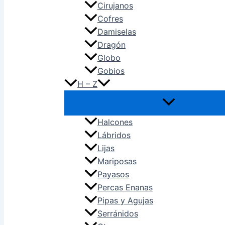
Cirujanos
Cofres
Damiselas
Dragón
Globo
Gobios
H – Z
Halcones
Lábridos
Lijas
Mariposas
Payasos
Percas Enanas
Pipas y Agujas
Serránidos