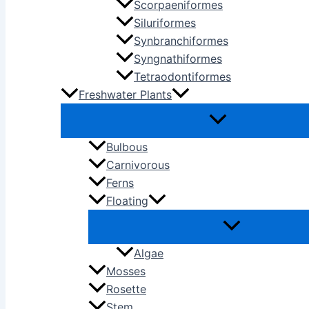
Scorpaeniformes
Siluriformes
Synbranchiformes
Syngnathiformes
Tetraodontiformes
Freshwater Plants
Bulbous
Carnivorous
Ferns
Floating
Algae
Mosses
Rosette
Stem