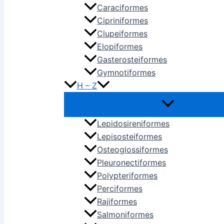
Caraciformes
Cipriniformes
Clupeiformes
Elopiformes
Gasterosteiformes
Gymnotiformes
H – Z
Lepidosireniformes
Lepisosteiformes
Osteoglossiformes
Pleuronectiformes
Polypteriformes
Perciformes
Rajiformes
Salmoniformes