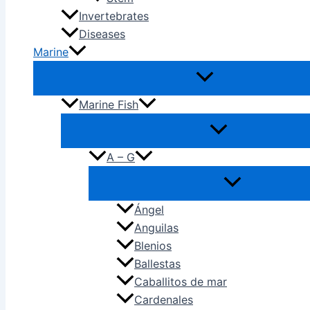
Invertebrates
Diseases
Marine
Marine Fish
A – G
Ángel
Anguilas
Blenios
Ballestas
Caballitos de mar
Cardenales