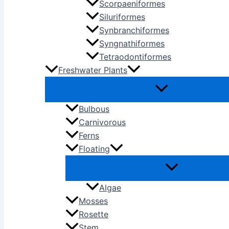
Scorpaeniformes
Siluriformes
Synbranchiformes
Syngnathiformes
Tetraodontiformes
Freshwater Plants
Bulbous
Carnivorous
Ferns
Floating
Algae
Mosses
Rosette
Stem