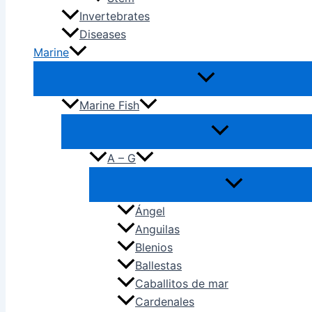
Invertebrates
Diseases
Marine
Marine Fish
A – G
Ángel
Anguilas
Blenios
Ballestas
Caballitos de mar
Cardenales