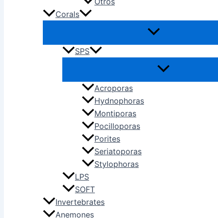
Otros
Corals
SPS
Acroporas
Hydnophoras
Montiporas
Pocilloporas
Porites
Seriatoporas
Stylophoras
LPS
SOFT
Invertebrates
Anemones