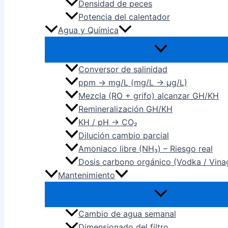
Densidad de peces
Potencia del calentador
Agua y Química
Conversor de salinidad
ppm → mg/L (mg/L → µg/L)
Mezcla (RO + grifo) alcanzar GH/KH
Remineralización GH/KH
KH / pH → CO₂
Dilución cambio parcial
Amoniaco libre (NH₃) – Riesgo real
Dosis carbono orgánico (Vodka / Vina
Mantenimiento
Cambio de agua semanal
Dimensionado del filtro