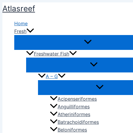
Ir
Atlasreef
al
contenido
Home
Fresh
Freshwater Fish
A – G
Acipenseriformes
Anguilliformes
Atheriniformes
Batrachoidiformes
Beloniformes