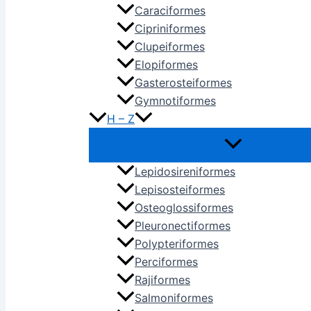
Caraciformes
Cipriniformes
Clupeiformes
Elopiformes
Gasterosteiformes
Gymnotiformes
H – Z
Lepidosireniformes
Lepisosteiformes
Osteoglossiformes
Pleuronectiformes
Polypteriformes
Perciformes
Rajiformes
Salmoniformes