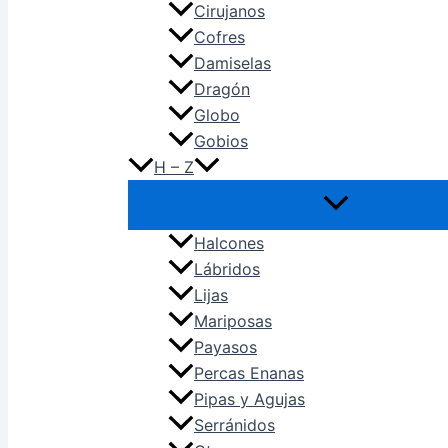
Cirujanos
Cofres
Damiselas
Dragón
Globo
Gobios
H – Z
Halcones
Lábridos
Lijas
Mariposas
Payasos
Percas Enanas
Pipas y Agujas
Serránidos