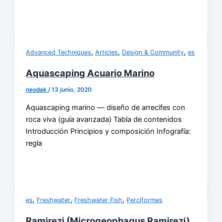
,
,
,
Advanced Techniques
Articles
Design & Community
es
Aquascaping Acuario Marino
neodak
/
13 junio, 2020
Aquascaping marino — diseño de arrecifes con
roca viva (guía avanzada) Tabla de contenidos
Introducción Principios y composición Infografía:
regla
,
,
,
es
Freshwater
Freshwater Fish
Perciformes
Ramirezi (Microgeophagus Ramirezi)