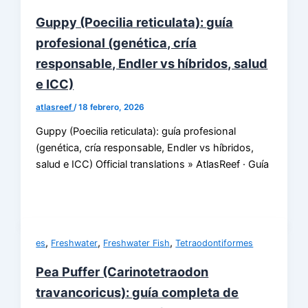
Guppy (Poecilia reticulata): guía
profesional (genética, cría
responsable, Endler vs híbridos, salud
e ICC)
atlasreef
/
18 febrero, 2026
Guppy (Poecilia reticulata): guía profesional
(genética, cría responsable, Endler vs híbridos,
salud e ICC) Official translations » AtlasReef · Guía
,
,
,
es
Freshwater
Freshwater Fish
Tetraodontiformes
Pea Puffer (Carinotetraodon
travancoricus): guía completa de