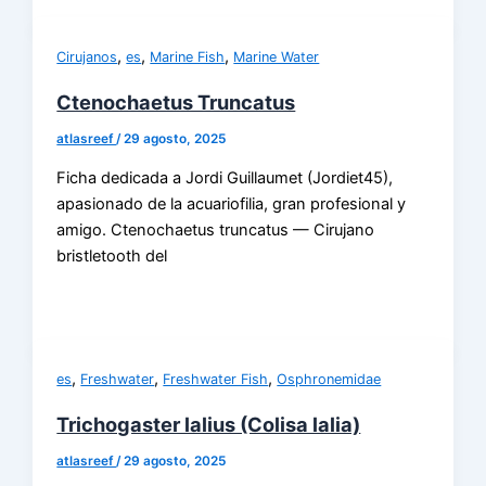
,
,
,
Cirujanos
es
Marine Fish
Marine Water
Ctenochaetus Truncatus
atlasreef
/
29 agosto, 2025
Ficha dedicada a Jordi Guillaumet (Jordiet45),
apasionado de la acuariofilia, gran profesional y
amigo. Ctenochaetus truncatus — Cirujano
bristletooth del
,
,
,
es
Freshwater
Freshwater Fish
Osphronemidae
Trichogaster lalius (Colisa lalia)
atlasreef
/
29 agosto, 2025