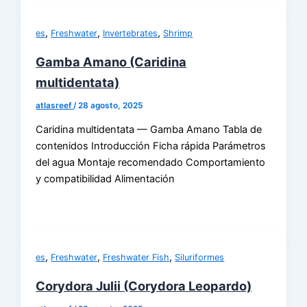
,
,
,
es
Freshwater
Invertebrates
Shrimp
Gamba Amano (Caridina
multidentata)
atlasreef
/
28 agosto, 2025
Caridina multidentata — Gamba Amano Tabla de
contenidos Introducción Ficha rápida Parámetros
del agua Montaje recomendado Comportamiento
y compatibilidad Alimentación
,
,
,
es
Freshwater
Freshwater Fish
Siluriformes
Corydora Julii (Corydora Leopardo)