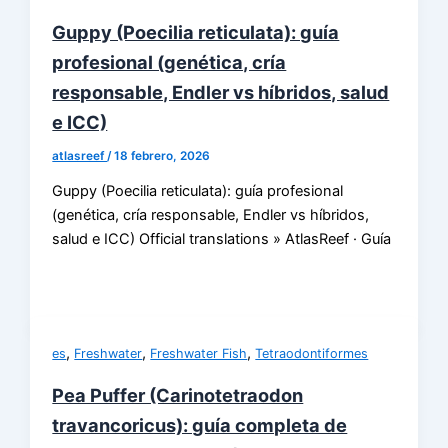
Guppy (Poecilia reticulata): guía
profesional (genética, cría
responsable, Endler vs híbridos, salud
e ICC)
atlasreef
/
18 febrero, 2026
Guppy (Poecilia reticulata): guía profesional
(genética, cría responsable, Endler vs híbridos,
salud e ICC) Official translations » AtlasReef · Guía
,
,
,
es
Freshwater
Freshwater Fish
Tetraodontiformes
Pea Puffer (Carinotetraodon
travancoricus): guía completa de