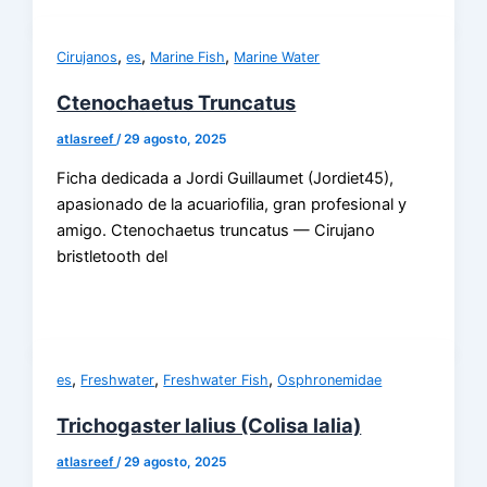
,
,
,
Cirujanos
es
Marine Fish
Marine Water
Ctenochaetus Truncatus
atlasreef
/
29 agosto, 2025
Ficha dedicada a Jordi Guillaumet (Jordiet45),
apasionado de la acuariofilia, gran profesional y
amigo. Ctenochaetus truncatus — Cirujano
bristletooth del
,
,
,
es
Freshwater
Freshwater Fish
Osphronemidae
Trichogaster lalius (Colisa lalia)
atlasreef
/
29 agosto, 2025