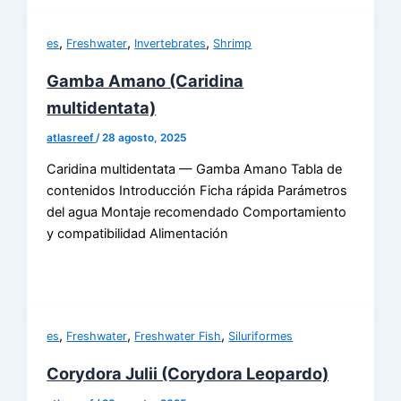
,
,
,
es
Freshwater
Invertebrates
Shrimp
Gamba Amano (Caridina
multidentata)
atlasreef
/
28 agosto, 2025
Caridina multidentata — Gamba Amano Tabla de
contenidos Introducción Ficha rápida Parámetros
del agua Montaje recomendado Comportamiento
y compatibilidad Alimentación
,
,
,
es
Freshwater
Freshwater Fish
Siluriformes
Corydora Julii (Corydora Leopardo)