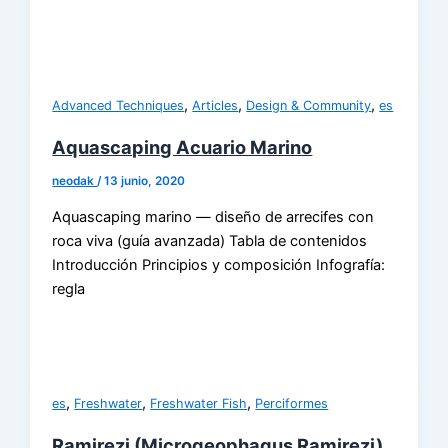
,
,
,
Advanced Techniques
Articles
Design & Community
es
Aquascaping Acuario Marino
neodak
/
13 junio, 2020
Aquascaping marino — diseño de arrecifes con
roca viva (guía avanzada) Tabla de contenidos
Introducción Principios y composición Infografía:
regla
,
,
,
es
Freshwater
Freshwater Fish
Perciformes
Ramirezi (Microgeophagus Ramirezi)