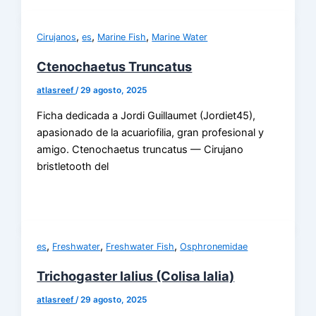
,
,
,
Cirujanos
es
Marine Fish
Marine Water
Ctenochaetus Truncatus
atlasreef
/
29 agosto, 2025
Ficha dedicada a Jordi Guillaumet (Jordiet45),
apasionado de la acuariofilia, gran profesional y
amigo. Ctenochaetus truncatus — Cirujano
bristletooth del
,
,
,
es
Freshwater
Freshwater Fish
Osphronemidae
Trichogaster lalius (Colisa lalia)
atlasreef
/
29 agosto, 2025