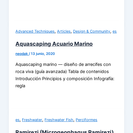
,
,
,
Advanced Techniques
Articles
Design & Community
es
Aquascaping Acuario Marino
neodak
/
13 junio, 2020
Aquascaping marino — diseño de arrecifes con
roca viva (guía avanzada) Tabla de contenidos
Introducción Principios y composición Infografía:
regla
,
,
,
es
Freshwater
Freshwater Fish
Perciformes
Ramirezi (Microgeophagus Ramirezi)