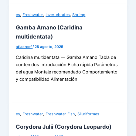
,
,
,
es
Freshwater
Invertebrates
Shrimp
Gamba Amano (Caridina
multidentata)
atlasreef
/
28 agosto, 2025
Caridina multidentata — Gamba Amano Tabla de
contenidos Introducción Ficha rápida Parámetros
del agua Montaje recomendado Comportamiento
y compatibilidad Alimentación
,
,
,
es
Freshwater
Freshwater Fish
Siluriformes
Corydora Julii (Corydora Leopardo)