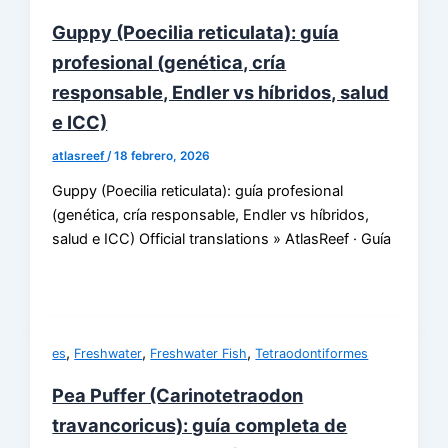
Guppy (Poecilia reticulata): guía
profesional (genética, cría
responsable, Endler vs híbridos, salud
e ICC)
atlasreef
/
18 febrero, 2026
Guppy (Poecilia reticulata): guía profesional
(genética, cría responsable, Endler vs híbridos,
salud e ICC) Official translations » AtlasReef · Guía
,
,
,
es
Freshwater
Freshwater Fish
Tetraodontiformes
Pea Puffer (Carinotetraodon
travancoricus): guía completa de