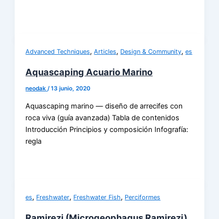
,
,
,
Advanced Techniques
Articles
Design & Community
es
Aquascaping Acuario Marino
neodak
/
13 junio, 2020
Aquascaping marino — diseño de arrecifes con
roca viva (guía avanzada) Tabla de contenidos
Introducción Principios y composición Infografía:
regla
,
,
,
es
Freshwater
Freshwater Fish
Perciformes
Ramirezi (Microgeophagus Ramirezi)