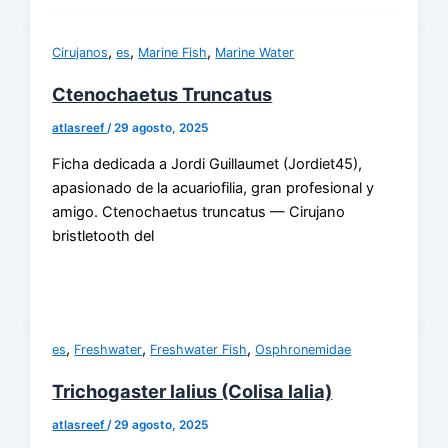
,
,
,
Cirujanos
es
Marine Fish
Marine Water
Ctenochaetus Truncatus
atlasreef
/
29 agosto, 2025
Ficha dedicada a Jordi Guillaumet (Jordiet45),
apasionado de la acuariofilia, gran profesional y
amigo. Ctenochaetus truncatus — Cirujano
bristletooth del
,
,
,
es
Freshwater
Freshwater Fish
Osphronemidae
Trichogaster lalius (Colisa lalia)
atlasreef
/
29 agosto, 2025