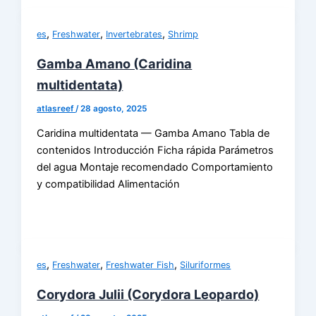
,
,
,
es
Freshwater
Invertebrates
Shrimp
Gamba Amano (Caridina
multidentata)
atlasreef
/
28 agosto, 2025
Caridina multidentata — Gamba Amano Tabla de
contenidos Introducción Ficha rápida Parámetros
del agua Montaje recomendado Comportamiento
y compatibilidad Alimentación
,
,
,
es
Freshwater
Freshwater Fish
Siluriformes
Corydora Julii (Corydora Leopardo)