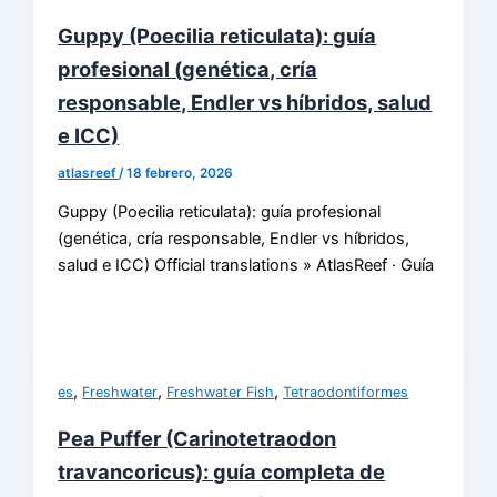
Guppy (Poecilia reticulata): guía
profesional (genética, cría
responsable, Endler vs híbridos, salud
e ICC)
atlasreef
/
18 febrero, 2026
Guppy (Poecilia reticulata): guía profesional
(genética, cría responsable, Endler vs híbridos,
salud e ICC) Official translations » AtlasReef · Guía
,
,
,
es
Freshwater
Freshwater Fish
Tetraodontiformes
Pea Puffer (Carinotetraodon
travancoricus): guía completa de